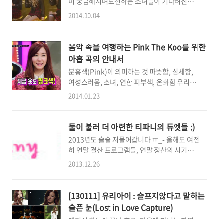
이 궁금해지며도전하는 소녀들이 기다려진다 --
그래서, 정말이지 뭔가를!했습니다!!!!!!!!뭔가
-(캡춰 : 뱃살이님
를.뭔가를.뭔가를.뭔가를.뭔가를.그 뭔가가 뭔
2014.10.04
http://www.youtube.com/watch?
가하니... 솔로! 도레미파솔↗의 그 솔 아니구
v=hVCyJbQVelI) *2012년 태티서 1집당시 유
요.. 게다가DANCE라니! 작년 생일 파티의
스케에 출연했을 때 각각 개인무대와 함께
#BitterSweetCrazy 때 사실 이 원곡이 댄스라
음악 속을 여행하는 Pink The Koo를 위한
'Cater2U'라는 곡의 합동무대도 준비했었습니
고 하면서 들려주었던 거, 다들 기억하시죠? 역
아홉 곡의 안내서
다.아직 태티서로 특별무대를 한적이 많지 않았
시나, 우리의 잭슨황씨의 타이틀은 '댄스'일거
분홍색(Pink)이 의미하는 것 따뜻함, 섬세함,
을 때라 각자의 개인무대도 물론 좋았지만 셋의
라는..
여성스러움, 소녀, 연한 피부색, 온화함 우리는
합동무대도 무척 기대가 되었었는데, 방송편집
아시다시피, 세상에서 가장 유명한(이라고 팀티
상의 이유로 정작 본방에선 나오지 않았죠. 물론
2014.01.23
는 주장합니다만..ㅋㅋ) 핑크더쿠를 사랑하고
개인무대가 세개나 나갔기 때문에(가수당 시간
있습니다.'소녀시대'하면 핑크지만, 사실은 '티
을 너무 많이 줄 수 없어) 그랬다지만,나중에 태
파니'하면 핑크.란 공식은 마치 싸인코싸인탄젠
티서 팬미팅 때, 그 근처에 해외스케줄도 너무
둘이 불러 더 아련한 티파니의 듀엣들 :)
트 만큼이나 확고한 것 같고(웃음)몇번인가, 팀
빡빡하고 시간도 많지않아 연습을 많이 못해봤
2013년도 슬슬 저물어갑니다 ㅠ_- 올해도 여전
티 포스팅을 통해 추천곡을 선곡하기도 하고, 핑
다면서 그래도 사실 이 무대가 가장 메인이었..
히 연말 결산 프로그램들, 연말 정산의 시기가
크에 죽고못사는 파니를 묘사한 적도 많지만,엉
돌아왔는데요, 그래서 팀티에서도 준비해본 연
뚱하고 뜬금없는 포스팅하기 좋아하는 팀티는,
2013.12.26
말 결산! 2013년 파니와 함께 듀엣 무대를 꾸며
갑자기 이런 생각을 했답니다. 핑크더쿠가수에
준 가수들 모음입니다. 올해는 사실 소녀시대가
게 추천할만한 가장 궁극적인 핑크는.. 음악이
공식 활동을 크게 안했던 한해라 그런지 결정적
야! 라는 생각을.그래서 모아봤습니다. 분홍색,
[130111] 유리아이 : 슬프지않다고 말하는
인 무대는 많지 않았지만, 그 와중에도 우리 황
핑크색이 뭍어나는 음악을. 여기 아홉곡의 노래
슬픈 눈(Lost in Love Capture)
보컬님에게는 나름대로 뜻깊은 무대가 꽤 있었
가 있습니다. 경쾌한 노래, 연주곡, 발라드곡..