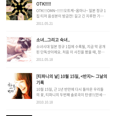
가장 정석이라고 합니다. 그리고 멜로디를 잘 들
을 내는 시카와의 듀엣과는 색다른 채움(?)의 느
OTK!!!!!
어보시면 "어라?" 하실텐데, 오히려 이 곡을 차
낌이 있어서 그런지 저는 왠지 태니..
OTK!!!OMN~!!!!!오트케~옴마나~ 일본 정규 1
용하여 만든 시크릿가든의 "You raise me
집 티저 음성본이 방금전! 길고 긴 지루한 기다
up"이 더 잘 알려진 노래이기도 하구요. 하지만
림 끝에 공개되었습니다! Gee, 런데런, 택시, 소
닮은듯 다른듯 묘하게 또 다른 느낌의 곡입니다.
2011.05.21
말(지니) 이외에도 생각치못한 훗! 일어버전과
후자가 좀 웅장하고 가수의 기량을 떨치는(?)곡
다채로운 신곡들이 가득가득!!!!! 으아. 완전 두
으로 변모되었다 한다면, 오히려 이곡은 차분하
근두근했어요 :) UFO라디오로 듣던 지지직거
고 잔잔하게 그냥 내 주변 얘기를 담담하게 전하
소녀...그리고 숙녀..
리는 음성 대신 유튭여신님의 음성으로 정갈하
듯 풀어나가는 그런 느낌입니다. ♬ 제시카 -
소녀시대 일본 정규 1집에 수록될, 지금 막 공개
게 듣는 느낌도 좋구 일렉트로닉한 영상과, 빠른
박..
된 단독샷이에요. 처음 이 사진을 봤을 때, 정말
비트의 음악들, 그 안에서 샘솟는 소녀들의 목소
헉(!) 소리가 나왔어요. 어깨를 드러내고 뭐 쇄
리도 다 좋네요. 전반적으론 런데런이나 택시같
2011.05.18
골이 어쩌고 턱선이 어쩌고....그런 것이 아니라
은 스타일의 비트감있는 노래들이 주를 이루고
아. 이제 정말, 성장했구나. 그런 느낌이 들어서.
있고 그중에 발라드곡이 귀에 뜨이네요 :) 잘은
마냥 막내일 것만 같고, 마냥 개구쟁이일것만 같
모르겠지만 시카의 멋드러진 애드립도 기대됩
[티파니의 날] 10월 15일, <반지>- 그날의
고 마냥, 어리광 피우면서 쨍쨍대던 목소리를 내
미영 XD 아니 근데 아좌싀의 택씌~ 음성은 보너
기록
는 아이는 더이상 없네요. 스물 셋. 평범한 스물
스인가요?ㅋㅋ 완전 다급한 느낌?ㅋㅋㅋ 훗! 은
10월 15일, 근 1년 반만에 다시 돌아온 우리들
셋의 여대생이라면 슬슬 사회를 알아갈 나이. 슬
뭔가..
의 꽃, 티파니의 두번째 솔로곡이 탄생!!(만세삼
슬, 사회 속으로 스며들어갈 '성인'이 될 나이.
창)한국홍보드라마 '하루' 의 ost 중 윤호♡다
아이는, 조금 일찍 사회를 알게 된 '덕분에' 남들
2010.10.18
해 커플의 테마곡 으로 드디어 정식 공개!....하
보다 사회에 지치기도, 멍들기도, 스러지기도,
기까지 근 3주의 시간이..쿨럭쿨럭(애가 타 숨
다치기도 했습니다. 금새 시드는 꽃이 될 수도