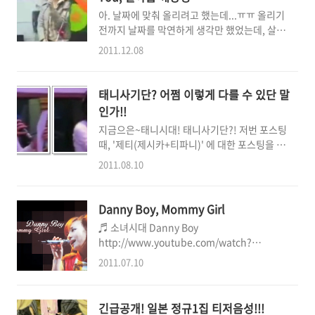
August 1, August 5, and November 15 is
아. 날짜에 맞춰 올리려고 했는데...ㅠㅠ 올리기
very important day for us. However,
전까지 날짜를 막연하게 생각만 했었는데, 살짝
March 26 and Oct. 15. You're going to
늦었네요>ㅅ< 이게 다 팬싸 때문이다.........
have to remember these two days ^ ^ 바
2011.12.08
(응?)ㅋㅋ 길거리를 걷다가 무심코 귓가에 흘러
로 우리 파니의 솔로곡 출시된 ..
들어오는 머라이어캐리 여사님(ㅋㅋ)의 캐롤을
듣고 갑자기(!) 생각이 났네요 :) 아...그게 마침
태니사기단? 어쩜 이렇게 다를 수 있단 말
이맘때였는데.....하고..^ㅅ^ 4년전이에요 그러
인가!!
고보니까. 무려 4년전의 황베이비 ^_< 웃흥 저
지금으은~태니시대! 태니사기단?! 저번 포스팅
는 이 방송을 그때 마침 생방송으로 듣고 있었는
때, '제티(제시카+티파니)' 에 대한 포스팅을 썼
데, 데뷔한지도 꽤(?) 됐고, 막 소소가백 시작한
었는데... 에...바로 요거죠? 잇힝 [2010/02/11
때였던 때라 파니의 깨방정이 막 발동 단단히 걸
2011.08.10
- 커피보다 801418배나 달달하다는 바로 그 제
린 상태였어요ㅋㅋㅋ 19살이면 한국에선 고3
티?!] 오늘은, 제티와 쌍벽을 이루는(?) 파니의
이나 되는 나이인데도 불구하고.....(1)9살의 감
또다른 듀엣~ "태니(태연+티파니)" 시간입니
성을 충만하게(웃음) 보여주고 있던... 이 영상
Danny Boy, Mommy Girl
다 :) 사실 그동안 역사를 뒤돌아볼 때 제티가 가
의 제목은 [새벽 한시에 깨방정 ..
♬ 소녀시대 Danny Boy
장 많은 듀엣송을 부르긴 했습니다만, 태니 듀엣
http://www.youtube.com/watch?
은 많지는 않아도 뭔가 제티와는 또 다른 특유의
v=7CZwNiQaqUk 이 노래의 원곡은 아일랜드
확고한 위치에 놓여있는 것 같아요. 파니가 중저
2011.07.10
에서 오래전부터 내려오던 구전민요였다네요.
음을 무게감을 실어 표출해낸다면, 태연이는 그
처음엔 가사가 없다가 그 음악에 가사를 붙여서
사이사이 저음과 고음 사이를 오가며 파니의 빈
부른 것이 Frederic E. Weatherly가 붙인 게
자리를 채워주죠. 파니와 정반대의 음역인 고음
긴급공개! 일본 정규1집 티저음성!!!