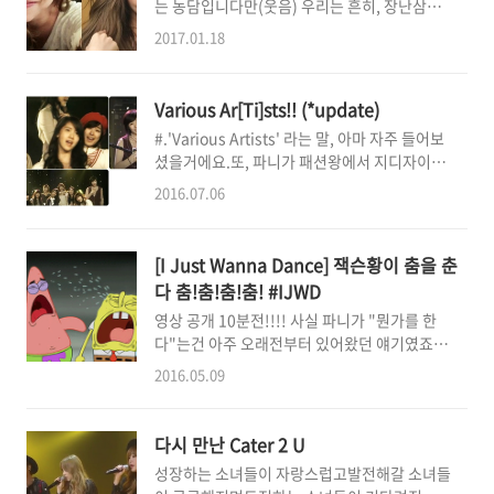
는 농담입니다만(웃음) 우리는 흔히, 장난삼아
거운 맴으로 즐기고 있긴 한데, 데뷔 15년차라
'황미영은 한국사람 스테파니는 미국사람'.....
는 거대한(?) 대슨배님이지만 오히려 리얼리티
2017.01.18
이라고 구분짓곤 합니다. 파니가 한국어곡을 부
와 최근 소식들로 인해서 이제서야 소시를 알게
를 때와 팝송 혹은 영어버전을 부를 때의 분위기
되거나 관심을 갖게 되신 분들도 분명 있으실거
와 목소리, 말투가 뭔가 비슷하면서도 어딘지모
라고 생각해서! 수많은 새우젓 중 하나인 황머
Various Ar[Ti]sts!! (*update)
르게 다른 느낌으로 변하기 때문이죠. 일단 스테
글로서!!!! 제 플레이리스트를 공개(어디까지나
#.'Various Artists' 라는 말, 아마 자주 들어보
파니 모드일 경우에는 굉장히 말이 빠르고 톤이
개인의견 102%입니다)해보고자 하니, 흥미있
셨을거에요.또, 파니가 패션왕에서 지디자이너
낮으며 제스쳐가 많아지는 편이에요. 그리고 뭔
는 부분은 꼭 한번 감상해..
와 같이 했던 팀명이기도 하죠? '다양한 가수들'
가 황미영모드는 귀엽고 사근사근하며 러블리
2016.07.06
이라는 의미를 지니고 있는데, 아마도 파니는 매
하고 발랄한 타입이라면 스테파니모드는 스모
번 달라지는 미션에 대해 다양한 시각에서 패션
키화장에 섹시하고 시크한 느낌을 풍기는 타입
을 바라보겠다는 그런 의도로 지은게 아닐까 합
인 것 같기도 하고(물론 선입견 150%입니다
[I Just Wanna Dance] 잭슨황이 춤을 춘
니다.가수인 파니에게는 뗄 수 없는 단어이기도
만) 그리고 뭐랄까. 음악에서 '언어가 달라진
다 춤!춤!춤!춤! #IJWD
하고 말이죠.그래요. 다양한 가수들. 다양한 예
다'는건 단순한 리메이크나 편곡과는 또 다른 매
영상 공개 10분전!!!! 사실 파니가 "뭔가를 한
술가들. 다양한 사람들. 이번 팀티의 '노래' 포스
력이 있죠. 우리가 파니가 부르..
다"는건 아주 오래전부터 있어왔던 얘기였죠.
팅은파니가 'Various Artists' 로서 참여했던
소녀시대가 최스위밍,구너율,서망냉이 작사가
곡들에 대한 얘기를 하고자 합니다. 수없이 많은
2016.05.09
님을 배출해낼 때파니도 "저도 떴는데 광탈..제
가수들이 3~4분짜리 한 곡을 부르기 위해서는
가 쓴건 해피한 이야기"이런 말도 있었고하트어
한명당 고작 한소절, 혹은 그것 마저도 없기도
택 성수동 오프 때, "요즘 작업하는..."이라고 흘
하지만(!)그래도 좋은 취지로 참여하는 만큼 선
다시 만난 Cater 2 U
린 말도 있었고.여러 작곡가들의 무수한 팔로우
심성의껏 부르는 모습이 화면에 고..
성장하는 소녀들이 자랑스럽고발전해갈 소녀들
와 친분, 피쳐링 등의 활동을 하는 것도 보았고..