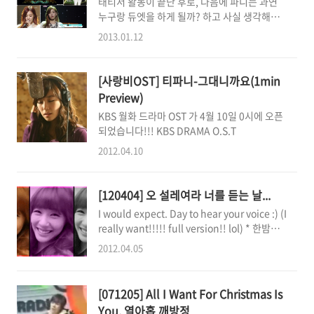
태티서 활동이 끝난 후로, 다음에 파니는 과연
답니다!! 아무리 깨알같은 예능을 하고 광고를
여러 장르가 섞여있고..
누구랑 듀엣을 하게 될까? 하고 사실 생각해봤
찍고 화보를 찍고 하더라도, 우리 파니는 멋진
던 적이 있었어요. 그동안 태연이랑도 했고 시카
무대 위에서 빛나는 보컬! 여기, 네 곡의 무대가
2013.01.12
랑도 했고 서현이랑도 했고 써니랑도 수영이랑
있습니다. 어떤 무대들이였는지 다시 한번 상기
도 유리랑도...했으니... 남은 건 윤아와 효연이
해보면서 기분을 내는 것도 좋겠죠? 그리고 내
뿐인데...과연 둘 중에 누군가와 듀엣을 할 수 있
년엔 과연 또 어떤 멋진 무대가 있을지 상상도
[사랑비OST] 티파니-그대니까요(1min
을까? 라고 막연하게 생각했었는데, 결론은 태
해보시고 말이에요. 티파니의 듀엣 무대, 지금
Preview)
연이였군요^-^ 레이디 마말레이드로
바로 보고 가실게요..
KBS 월화 드라마 OST 가 4월 10일 0시에 오픈
2011~2012 무대를 뜨겁게 달아오르게 한 둘이
되었습니다!!! KBS DRAMA O.S.T
지만, 사실 듀엣을 또 하리라곤 상상하지 못했어
요...게다가 정규앨범 수록이라니(!).....어머
2012.04.10
SM 왜이러세요? 아무래도... 레.마.말 무대와 태
티서 활동 등에서 점수(?)를 좀 딴 것 같습니다
만...ㅎㅎ 2011/08/10 - 태니사기단? 어쩜 이렇
[120404] 오 설레여라 너를 듣는 날...
게 다를 수 있단 말인가!! 이 게시물에서 ..
I would expect. Day to hear your voice :) (I
really want!!!!! full version!! lol) * 한밤중
의 뜬금없는 앓이(웃음) [티파니의 날] 3월26
2012.04.05
일, - 그날의 기록. [티파니의 날] 10월15일, -
그날의 기록 우리에겐 8월 1일, 8월 5일, 그리고
11월 15일만 중요한게 아닙니다. 3월 26일과,
[071205] All I Want For Christmas Is
10월 15일. 이 두 날도 기억하셔야해요^^
You, 열아홉 깨방정