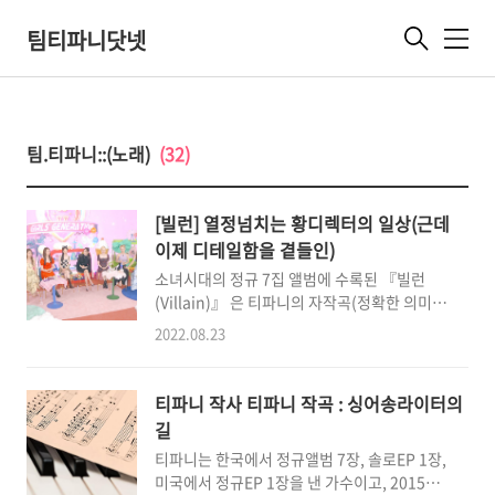
팀티파니닷넷
메
뉴
팀.티파니::(노래)
(32)
[빌런] 열정넘치는 황디렉터의 일상(근데
이제 디테일함을 곁들인)
소녀시대의 정규 7집 앨범에 수록된 『빌런
(Villain)』 은 티파니의 자작곡(정확한 의미로
는 파니가 영어로 곡을 만들었고, 거기에 수영이
2022.08.23
가 한국어 가사를 붙인 것)입니다. 인터뷰 내용
으로 보면 일단은 전적으로 수영이가 한국어 작
사에 참여한 것으로 보이는데, 과연 파니의 영어
티파니 작사 티파니 작곡 : 싱어송라이터의
가이드는 어떤 느낌이었을지도 굉장히 궁금해
길
집니다(수토리든 탱로그든 융로그든 어디에서
티파니는 한국에서 정규앨범 7장, 솔로EP 1장,
든 제발 들려줘요오오오.....) 물론 작사에 참여
미국에서 정규EP 1장을 낸 가수이고, 2015년
한 「세븐틴」도 같이 실려있지만 일단은 자작