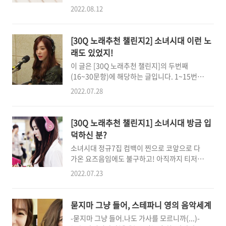
즈음부터 스스로 음악적인 흥미를 느껴 작사/작
곡을 소녀시대 본체 앨범에 실을 수 있었다는 점
2022.08.12
곡을 시도합니다. 음악이 좋아 한국에 왔고, 음
에서 일단 만세 삼창! 아무튼 이 역사적인 순간
악을 하러 미국에 갔습니다. 늘 노래가 먼저였고
을 기록으로 남겨보고자 부랴부랴 내용을 모아
자신의 처음 시작도 노래라고 할 만큼 자신있고
봤습니다. 그리고 마침 「소시탐탐」에 멤버들
[30Q 노래추천 챌린지2] 소녀시대 이런 노
당당한 모습이 특징이었는데, 이제는 음악적인
의 녹음과 보컬 디렉팅 현장까지 빼곡하게 수록
래도 있었지!
면모도 확실히 보여주고 싶다는 미래를 선보이
되어 있으니 SM...고...고맙습..
이 글은 [30Q 노래추천 챌린지]의 두번째
게 됩니다. 그리하여 벌써 이렇게 한 페이지를
(16~30문항)에 해당하는 글입니다. 1~15번까
꽉 채울 정도의 정식 발매 곡을 내게 되었네요.
지의 앞 문항을 보고오시려면 앞의 포스팅을 얼
귀엽고 사랑스럽던 걸그룹 속 한 멤버의 이미지
2022.07.28
른 읽고 와주십셔!....(뭐 사실 이어지는 내용은
에서 직접 작사/곡을 하며 성숙하고 세련된 이
없으니 순서에 상관없이 이거 읽고 앞으로 돌아
미지로 나아가는 파니의 짧은 것 같........지만
가셔도 상관은 없습니다만) 노래 추천 포맷은
길고 긴 음악 여정을 따라가봅니다. 언니들의 슬
[30Q 노래추천 챌린지1] 소녀시대 방금 입
동일하게 이어집니다. 그리고 저만 좋아하는
램덩크 - 티파니, 걸그룹 고충 "포스트걸 쉽게
덕하신 분?
(....) 수록곡이 많을텐데 부디 노잼이라도 즈....
본다"..
소녀시대 정규7집 컴백이 찐으로 코앞으로 다
즐겨주세요... ** 앞 포스팅 [30Q 노래추천 챌
가온 요즈음임에도 불구하고! 아직까지 티저든
린지1] 소녀시대 방금 입덕하신 분? * 각 추천곡
스포든 아무리 쥐어짜고 쥐어짜도 '코빼기도'
의 제목을 클릭하면(링크가 연결되어 있다면)
2022.07.23
안주려고 최선의 노력을 다하고 있는(?) 『광야
해당곡의 정식오픈음원(혹은 방송국 영상)으로
그 언저리』에 "뭐 언제는 안 그랬던가......"하
연결되니 리뷰에 참고해주세요. ※ 정식음원이
고 있습니다만, 티저를 기다리며 심심한 마음을
오픈되지 않은 경우에는 링크가 연결되어있지
묻지마 그냥 들어, 스테파니 영의 음악세계
주저리주저리 글로 옮겨보는 중입니다. 그나마
않으니 유튜브에서 제목으로 검색해주세요ㅅ.
-묻지마 그냥 들어.나도 가사를 모르니까(...)-
최근 리얼리티 이 방송되고 있어서 하루하루 즐
ㅅ 소녀시대 노래 ..