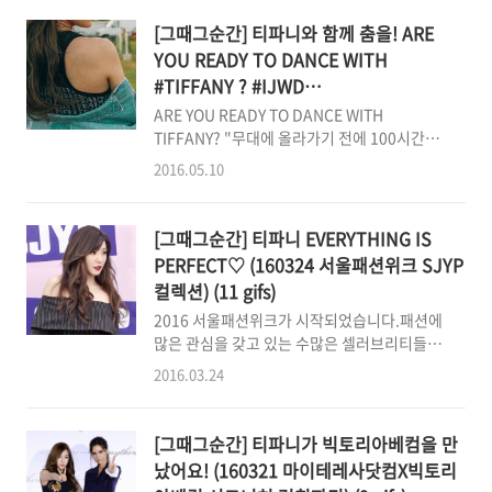
TeamT's post or gif just tap HEART♥
실.. 한번 꽂히면 잠이고 뭐고 없이 미친듯이 달
button."You, yes you. 나 하트 원해요."
려버리는 저라서... 저의 생명연장의 꿈을 지키
[그때그순간] 티파니와 함께 춤을! ARE
기 위해 이 정..
YOU READY TO DANCE WITH
#TIFFANY ? #IJWD
#IJustWannaDance :: 160510 티파니 솔
ARE YOU READY TO DANCE WITH
로 티저 (11 gifs)
TIFFANY? "무대에 올라가기 전에 100시간이
라도 생각하고 생각하고 준비하는" 티파니가 자
2016.05.10
신의 이야기를 들고 우리 앞에 섭니다. 할 수 있
는 최선을 다해서 티파니가 꿈을 이루어가는 모
든 순간을 눈으로 귀로 마음으로 새길게요. 축하
[그때그순간] 티파니 EVERYTHING IS
해 파니야. 우리 같이 달리자.
PERFECT♡ (160324 서울패션위크 SJYP
컬렉션) (11 gifs)
2016 서울패션위크가 시작되었습니다.패션에
많은 관심을 갖고 있는 수많은 셀러브리티들이
컬렉션을 관람하고 있는데요.패션! 패션!이라
2016.03.24
면~ 전문가 못지 않은 지식과 안목으로 여러 패
션 에디터들로부터 극찬을 받아온 우리 티파니
도 빠질 수 없겠죠. ^^ 21일 빅토리아 베컴과의
[그때그순간] 티파니가 빅토리아베컴을 만
만남을 시작으로 매일 매일 아름답고 화려한 모
났어요! (160321 마이테레사닷컴X빅토리
습으로 우리를 만나고 있는 티파니오늘