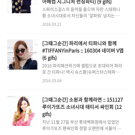
아베컴 시그니처 런칭파티) (9 gifs)
(160324)도 티파니는 치묭적인 어깨와 레드립
스파이스걸스의 음악을 들으며 자란 스테파니
으로 무장하고!SJYP(스티브제이요니피) 브랜
황 소녀시대로서 자신들의 '걸파워' 넘치는 무
드의 컬렉션을 관람하기 위해 나타났어요~ 총
대를 꾸밀 기회가 있을 때면 스파이스걸스의 음
총 걸음으로 포토월에 등장한 티파니 워후! 워
2016.03.21
악을 빼놓지 않던 fangirl 티파니 [100411] 초
후!워후! 어깨!워후! 레드립! 아주 그냥 덕구의
콜릿 - 한 시대를 이끌어가는 걸파워!가 되고픈
시각을 앗아가셨지말입니다! 기자들의 여러가
소녀 http://www.teamtiffany.net/238 오늘
지 요청에 진지하고 카리스마있게 응하는 티파
[그때그순간] 파리에서 티파니와 함께
(160321) 드디어 빅토리아 베컴을 만나다- 자
니의 모습 SUPERSTAR STEPHANI..
#TIFFANYinParis :: 160304 네이버 V앱
신의 우상 빅토리아를 만나러 가던 길, 차안에서
(6 gifs)
찍은 스냅챗의 영상 속에서 기대되고 흥분된다
2016 파리패션위크에 셀럽으로 초대되어 파리
며 기쁨을 감추지 못하던 티파니(28, 성공한 빅
로 간 티파니! 역시 슈스황(슈퍼스타스테파니
토리아베컴 덕후) 그 기쁨과 환희의 현상 속으
황!)답게 1. Dior(디올) 2. Acne Studios(아크
로 [그때그순간] 출동! LOVELY FANGIRL♡
2016.03.04
네 스튜디오) 3. Hermès(에르메스) 4. Miu
TIFFANY X VICTORIA BECKHAM 사진 출처:
Miu(미우미우) 티파니는 이렇게 4군데의 브랜
스타데일리뉴스 우리가 널 볼 때 그런 표정 그런
드로부터 초청을 받았다고 합니다. 다양한 쇼에
웃음 그런 흥분..
[그때그순간] 소원과 함께라면 :: 151127
서 만나게 될 티파니의 모습이 무척 기대되네요.
루이가또즈 소녀시대 태티서 싸인회 (12
^^ 이미 어제(3월 3일) 인천공항을 출국하면서,
gifs)
폭풍 어깨여신美를 드러내셨던 슈스황♡ 그런
지난 11월 27일 부산 롯데백화점에서 있었던
우리 슈스황 티파니의 3월 4일 네이버 V앱 라이
루이가또즈 팬싸인회 정말 오랜만에 서울이 아
브에서의 모습 [그때그순간]에서 짧게 만나보겠
닌 곳에서 열리는 팬싸인회라서부산 소원들 뿐