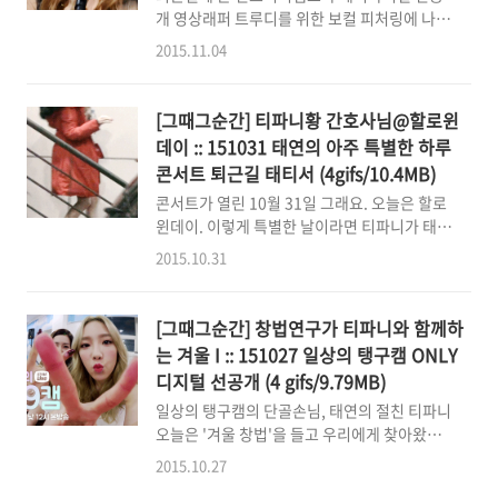
개 영상래퍼 트루디를 위한 보컬 피처링에 나선
허설이지만 포기할 수 없는 어깨! 그 공간에 있
티파니 [단독공개] 그 누구도 예상할 수 없다!
는 모든 사람을 숨막히게 만드는울트라 원더풀
2015.11.04
치열한 세미파이널 현장 공
수퍼페이탈 어깨님!!!!!!!! 은은하게 엘라스틴
개!http://tvcast.naver.com/v/596416
만 반복해서 봅시다.... 위풍당당하게 계단을 걸
(2:00) LED 문이 열리면서 티파니가 걸어나오
어내려오면서부드러우면서도 섹시한 보컬을 선
[그때그순간] 티파니황 간호사님@할로윈
는 모습을 봤을 때내 머리속에 떠오른 말은"여
사 이 리허설도 내가 다..
데이 :: 151031 태연의 아주 특별한 하루
왕님 납시오." 여왕님이 인간계를 굽어살피사
콘서트 퇴근길 태티서 (4gifs/10.4MB)
보컬의 은총을 내려주는 그런 느낌이랄까요. 몇
콘서트가 열린 10월 31일 그래요. 오늘은 할로
초의 찰나였을뿐인데도꿀같이 흐르는 티파니의
윈데이. 이렇게 특별한 날이라면 티파니가 태연
보컬음색깡패 티파니하면 음색하.. 더 이상의
이를 응원하러 올 줄 알았어요.(슬픈 예감은...
설명은 생략한다. 좀 누워야하기 때문에. O-
2015.10.31
틀린 적이 없....) 하지만 코엑스아티움은 내게 1
자리를 허락하지 않았죠.(제길) 그래서 캘리걸
환호성 쩌는, 푸쳐핸섭하며 응원하는 1등탱빠,
[그때그순간] 창법연구가 티파니와 함께하
간호사 코스튬을 입고오신 이 분을 퇴근길에서
는 겨울 I :: 151027 일상의 탱구캠 ONLY
라도 보고 싶었다오!! (엘베)문이 열리네요. 그
디지털 선공개 (4 gifs/9.79MB)
대가 들어오............................................. O-
일상의 탱구캠의 단골손님, 태연의 절친 티파니
오늘은 '겨울 창법'을 들고 우리에게 찾아왔네
요. ^^ The Weeknd - Can`t Feel My Face
2015.10.27
박재범 - Solo 이 두 곡의 창법을 두고 파니는