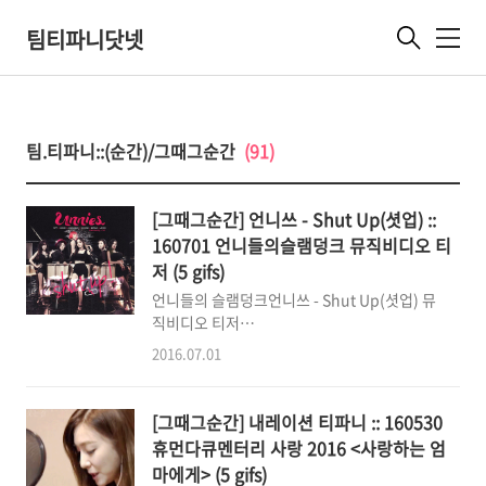
팀티파니닷넷
메
뉴
팀.티파니::(순간)/그때그순간
(91)
[그때그순간] 언니쓰 - Shut Up(셧업) ::
160701 언니들의슬램덩크 뮤직비디오 티
저 (5 gifs)
언니들의 슬램덩크언니쓰 - Shut Up(셧업) 뮤
직비디오 티저
https://youtu.be/cyZWNE6yf7M 현재 시간
2016.07.01
7월 1일 새벽 2시 16분! 모든 음원사이트의 1위
를 달리고 있는 언니쓰! 셧업!소속사가 무려 '한
국방송공사(KBS)'인 언니쓰! 티저 뮤직비디오
[그때그순간] 내레이션 티파니 :: 160530
속 우리 막둥이 리더님 티파니님 모셔보겠습니
휴먼다큐멘터리 사랑 2016 <사랑하는 엄
다! (그다지 원치않는 제와삐의 인트로듀싱 사
마에게> (5 gifs)
운드와 함께)등장하는 언니쓰! 캬.... 비주얼 완