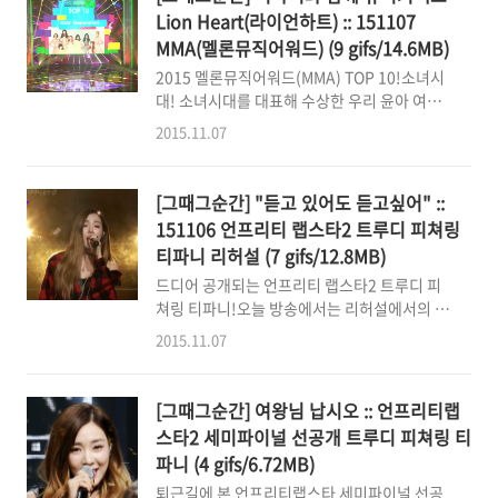
대 고맙습니다. 일단 체조경기장앞에 눕는걸
Lion Heart(라이언하트) :: 151107
로..ㅇ-
MMA(멜론뮤직어워드) (9 gifs/14.6MB)
2015 멜론뮤직어워드(MMA) TOP 10!소녀시
대! 소녀시대를 대표해 수상한 우리 윤아 여신
님 +_+ "우리 소원! 너무너무 감사하구요. 든든
2015.11.07
하구요. 콘서트에서 만나요.마지막으로 멤버들
사랑합니다! 더 힘냅시다 화이팅!" 팬과 함께 노
래하는 뮤직커넥트!소녀시대 Lion heart(라이
[그때그순간] "듣고 있어도 듣고싶어" ::
언하트)는 티파니와 함께 불러볼까요? 안녕하
151106 언프리티 랩스타2 트루디 피쳐링
세요~ 샤랄라 트윙클하게 손을 흔들며 상큼하
티파니 리허설 (7 gifs/12.8MB)
게 인사하고 시작하는 티파니 박수 짝짝~치며
드디어 공개되는 언프리티 랩스타2 트루디 피
이제 라이언하트 시작해볼까요? 원래 오프닝 파
쳐링 티파니!오늘 방송에서는 리허설에서의 티
트는 태연이가 부르는데요,이번 기회를 통해 티
파니 모습을 볼 수 있었죠. 길지 않은 시간이었
파니의 목소리로 도입부를 들어보게 되네요.
2015.11.07
지만 강렬한 모습으로 등장해서허니꿀 뚝뚝 떨
^^Wooooo~~~ "내 마음 뺏은 너~" 너!라고 콕
어지는 매력적인 보컬을 들려주었네요. 물론....
찍어주고 고개 끄덕이며~파니의 옴브레 헤어가
어깨여신님은 리허설이라고 해서 어깨를 소홀
멋지게 드러나네요. ^^ "정신차려 라이언하트
[그때그순간] 여왕님 납시오 :: 언프리티랩
히(?)하는 법이 없기 때문에우리의 귀는 여신님
~~" 소원이 ..
스타2 세미파이널 선공개 트루디 피쳐링 티
의 꿀보이스에 녹았지만눈은 여신님의 어깨에
파니 (4 gifs/6.72MB)
꽂혔.................. 스트레이트한 긴 머리 찰랑이
퇴근길에 본 언프리티랩스타 세미파이널 선공
며등장부터 심상치않은 사람잡는 엘라스틴 리