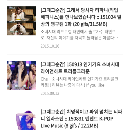
'추운 창법'이라며ㅋㅋㅋ 열심히 icy한 목소리
로 노래를 부르는데요. 보컬이 icy하다는 파니
[그때그순간] 그래서 당사자 티파니(직업
의 평은 참 '창의적이다'라는 생각이 듭니다. ^^
해피니스)를 만나보았습니다 :: 151024 일
창법연구가 티파니 선생님의 가르침을 따라 눈
상의 탱구캠 1화 (20 gifs/31.5MB)
을 쏟아낼 것 같은 목소리로 불러보는 겨울창법
소녀시대 리드보컬 태연에서 솔로가수 태연으
의 I(아이) 두 녀석은 ㅋㅋㅋ 웃어버리고 맙니
로, 자신의 이야기를 차곡히 눌러담은 아름다운
다. ^^ 매니저가 이제 가야 할 때라고 알려주자,
앨범을 가지고 돌아온 우리 탱구 그런 태연의 일
"우리 이제 행사가욤"하면서 카메라로 다가와
2015.10.26
상이 담긴 리얼리티 '일상의 탱9캠' 속 티파니의
귀요美 발사!!!!!! "가욤" "가욤" "가욤" 웃걸
태연의 솔로앨범 타이틀곡인 "I(아이)"의 완성
횽이 십덕사했다고 전해라. 두 귀요미들이 카메
본을 처음 들었을 때 티파니가 수도꼭지를 틀어
라에 브이! 쌍브이 발사! ..
[그때그순간] 150913 인기가요 소녀시대
놓은 것처럼 눈물을 쏟아냈다는 이야기
라이언하트 트리플크라운
(http://tvcast.naver.com/v/557103 37분
Chu~ 소녀시대 라이언하트 인기가요 트리플크
57초, 태연과 티파니의 전화연결) 그래서 당사
라운!! 리뷰는 나중에 다시! If you like
자 티파니를 만나보았습니다. (저 말고 제작진
TeamT's post or gif just tap HEART♥
이요.....) 태연이 전용 마이크를 잡고서 태연이
2015.09.13
button."You, yes you. 나 하트 원해요."
의 I(아이)를 열창하는 파니의 퍼포먼스 태연이
가 혼자 외로운 공기를 견디고 있었을 대기실의
분위기를 장난스럽게 웃으며 환하게 밝혀내는
[그때그순간] 치명적이고 파워 넘치는 티파
티파니 그런 티파니의 모습을 흐뭇하면서도 재
니 엘라스틴 :: 150831 텐센트 K-POP
밌고 즐겁게..
LIve Music (8 gifs / 12.2MB)