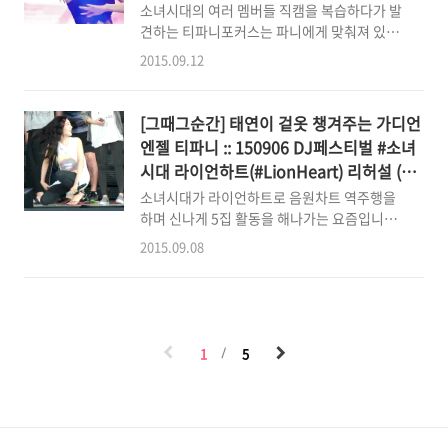
소녀시대의 여러 멤버들 직캠을 복습하다가 발
견하는 티파니포커스는 파니에게 맞춰져 있지
않지만 자연스레 눈이 가는 건 제가 어쩔 수 없
2015.09.12
는 팊소원이라 ^^; Fancam cr:
AlwaysSJH(주현바라기)님 직캠
https://youtu.be/fpk4ndPr2_c 이 직캠에서
[그때그순간] 태연이 겉옷 챙겨주는 가디언
라이언하트를 노래하는 티파니의 모습이 너무
엔젤 티파니 :: 150906 DJ페스티벌 #소녀
예뻐요.더군다나 제가 티파니의 엘라스틴에 열
시대 라이언하트(#LionHeart) 리허설 (16
광하는 팊소원이라 와하하핳하핳 안무를 위해
gifs / 40.1MB)
소녀시대가 라이언하트로 음원차트 역주행을
머리와 고개를 착 돌릴 때, 휘돌릴때, 시선을 바
하며 신나게 5집 활동을 해나가는 요즘입니다.9
꿀 때마다자연스럽게 찰랑이는 우리 파니의 긴
월 들어 야외에서 펼쳐지는 다양한 행사들이 연
머리칼 (으헣헣헣헣헣)치명적이면서도 동시에
2015.09.08
이어 있어서 소원들이 소녀들을 볼 수 있는 기회
청순하고 또 섹시하면서도 뭔가 고귀하고... 하..
가 많아지고 있네요.(그런데 왜 저는 하나도 못
+_+전 정말.. 티파니 엘라스틴이 좋습니다. 티
보는 거죠? 왜죠? 불쌍한 노동자여ㅠㅠㅠㅠ) 야
파니의 치명적인 파워 엘라스틴의 세계로 [그때
외에서 무대가 이루어지다보니 방송국 공개홀
그순간] 시작합니다. 긴머리 ..
에서 진행되는 사녹에 비해팬들이 소녀들의 리
1
5
허설하는 모습을 좀 더 자유롭게 볼 수 있고 또
기록할 수 있다는 멋진 장점이 있네요. 지난 일
요일 상암에서 열린 DJ 페스티벌의 리허설 현
장에서는 무슨 일이 있었을까요?Gustav님의