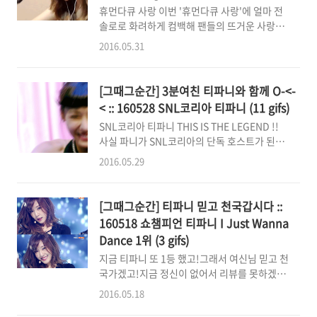
휴먼다큐 사랑 이번 '휴먼다큐 사랑'에 얼마 전
벽한 우리 막둥이 리더님 좀 보세요.저 멋진 상
솔로로 화려하게 컴백해 팬들의 뜨거운 사랑을
의 덕분에 티파니의 볼륨감(앗흥 부끄러워 y.y)
받고 있는 소녀시대의 티파니가 내레이션을 맡
이 sexy하게 드러납니다.허리를 꼿꼿하게 세우
2016.05.31
았다. 제작진은 "주인공인 사만다와 아나이스
고는 파워워킹하는데~ 살랑이는 엘라스팊 덕분
가 해외에서 자라기도 했고, 그들의 유쾌하고 발
에 하앍하앍 아오 씐나! #언니쓰 #셧업 #언니쓰
랄한 모습을 정확하게 잘 전달해 줄 내레이터를
_셧업 #언니쓰_7월1일데뷔10년차 걸그룹의
[그때그순간] 3분여친 티파니와 함께 O-<-
찾고 있었다. 티파니가 해외파 출신에 항상 밝고
위용을 드러내는 리더 ..
< :: 160528 SNL코리아 티파니 (11 gifs)
긍정적인 모습을 가지고 있고, 쌍둥이와 비슷한
SNL코리아 티파니 THIS IS THE LEGEND !!
또래인 만큼 내레이터로 가장 적합하다 판단해
사실 파니가 SNL코리아의 단독 호스트가 된다
제안했다"고 밝혔다. 데뷔 이후 최초로 다큐멘
는 소식이 알려졌을때, (여러가지의 의미로) 소
터리 내레이션에 도전한 티파니는 혹시 발음이
2016.05.29
원들이 많이 걱정했었는데 이번 생방송을 통해
서툴지 않을까 걱정스러운 마음에도 "꼭 한 번
그런 걱정이 기우였음이 밝혀지네요! 생방송 내
도전 해보고 싶었다"며 참여하게 된 소감을 밝
내 마구마구 소리를 지르며 봤습니닼ㅋㅋㅋ 주
혔다. 티파니는 한창 바쁜 스케줄 속에서도 미리
[그때그순간] 티파니 믿고 천국갑시다 ::
먹을 입에 쳐넣으면서 봤다구요!! 이 방송을 엄
대본을 받아 연습 또 연습을 하며 준비하는 열의
160518 쇼챔피언 티파니 I Just Wanna
청나게 기대하고 있다며 부푼 기대감을 감추지
를 보여주기도 했다. 더빙..
Dance 1위 (3 gifs)
않던 팬싸인회에서의 파니, 역시 우리 파니는 자
지금 티파니 또 1등 했고!그래서 여신님 믿고 천
신이 보여줄 수 있는 장점을 최대로 살려서 제대
국가겠고!지금 정신이 없어서 리뷰를 못하겠고!
로된 잭팟을 터트려줬습니다. 지금 시간이
그냥 말이 필요없으니 "티파니 믿고 천국갑시
3:32am. 우선 팀티의 트위터로 정줄 놓고 달렸
2016.05.18
다" NO WORDS REQUIRED. If you like
던 [그때그순간]만 먼저 포스팅해봅니다. (사