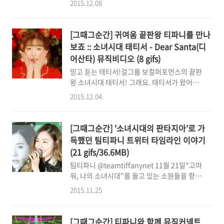
습니다. 파리 샹제리제 거리에 있는 파니의 호텔
2015.12.08
만 아니라 경남권의 소원들 모두 엄청 들뜨고 행
룸에서 (^/////^) "티파니는 사랑입니다." 소원
복하고 좋았던 시간이었을 거에요. ^^ 행복하고
의 댓글을 읽어주면서 곧바로 "여러분도 사랑입
따스했던 그 시간 속 [그때그순간]을 모아봅니
니다." SO SWEET SO C..
[그때그순간] 귀여움 끝판왕 티파니를 만나
다. Fan cam
보죠 :: 소녀시대 태티서 - Dear Santa(디
cr:https://youtu.be/SRwRrtW_FLMhttps://you
어산타) 뮤직비디오 (8 gifs)
본격적인 싸인회를 시작하기 전,생수 한모금 크
믿고 듣는 태티서!걸그룹 보컬퍼포먼스의 끝판
게 마시고, 특유의 뿌~생수랑 케미 쩌시는 여신
왕 소녀시대 태티서! 그래요. 태티서가 왔어요!
님 파니는 입 속 가득히 꼭 볼이 터질 것처럼 물
이제 "겨울파티타임이에요오~~~~~" 제 개인
을 마시곤 하는데요.이게 아주 사람잡는 십덕 포
2015.12.04
적으로 이번 디어산타 뮤직비디오에서 가장 십
인트다 이말이에요! 이 날 우리 소원님에게 무
덕터지는 크리스마스 트리씬ㅠㅠㅠㅠㅠㅠㅠㅠ
슨 좋은 일이 있었나요?어떤 기쁜 일이 있었길
ㅠㅠ미키마우스같은 머리를 하고선ㅠㅠㅠㅠㅠ
래, 우리 파니가 이토록 축하해주나요~..
[그때그순간] '소녀시대의 판타지아'로 가
ㅠㅠㅠㅠㅠㅠㅠㅠ스물일곱살인데 귀여우신 우
득했던 팀티파니 트위터 타임라인 이야기
리 파니 ㅠㅠㅠㅠㅠㅠㅠㅠㅠㅠㅠㅠㅠ귀여움의
(21 gifs/36.6MB)
끝판왕!! 설명은 필요없고요.그냥 보시죠.그냥
팀티파니 ‏@teamtiffanynet 11월 21일"고마
보자구요. O-
워, 나의 소녀시대"를 들고 있는 소원들을 향해
티파니가 말하길, "고마워요, 나의 소원" 팀티
2015.11.25
파니 ‏@teamtiffanynet 11월 21일동화 판타
지 강렬 섹시 집중 소통 진지 ... 기다린 소원도
고맙고 기다린만큼의 그 이상을 보여준 소녀시
[그때그순간] 티파니와 함께 뮤직커넥트