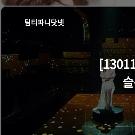
팀티파니닷넷
[130
슬픈