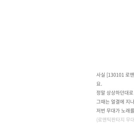
사실 [130101 로
요.
정말 상상하던대로 
그때는 얼결에 지나
저번 무대가 노래를
(로맨틱판타지 무