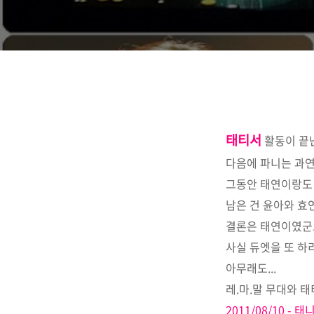
태티서
활동이 끝난
다음에 파니는 과연
그동안 태연이랑도 
남은 건 윤아와 효
결론은 태연이였군요
사실 듀엣을 또 하
아무래도...
레.마.말 무대와 태
2011/08/10 -