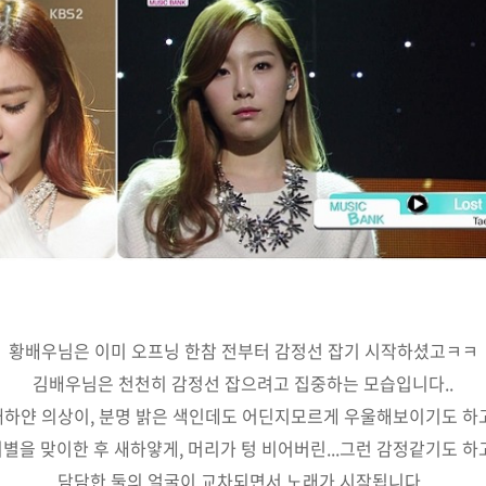
황배우님은 이미 오프닝 한참 전부터 감정선 잡기 시작하셨고ㅋㅋ
김배우님은 천천히 감정선 잡으려고 집중하는 모습입니다..
새하얀 의상이, 분명 밝은 색인데도 어딘지모르게 우울해보이기도 하고
별을 맞이한 후 새하얗게, 머리가 텅 비어버린...그런 감정같기도 하
담담한 둘의 얼굴이 교차되면서 노래가 시작됩니다.