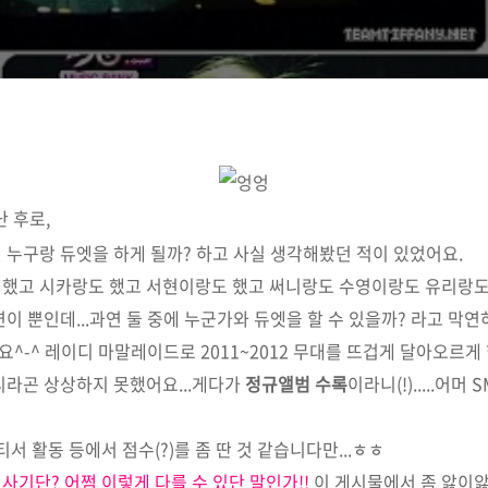
 후로,
 누구랑 듀엣을 하게 될까? 하고 사실 생각해봤던 적이 있었어요.
했고 시카랑도 했고 서현이랑도 했고 써니랑도 수영이랑도 유리랑도...
연이 뿐인데...과연 둘 중에 누군가와 듀엣을 할 수 있을까? 라고 막
^-^ 레이디 마말레이드로 2011~2012 무대를 뜨겁게 달아오르게 
리라곤 상상하지 못했어요...게다가
정규앨범 수록
이라니(!).....어머
티서 활동 등에서 점수(?)를 좀 딴 것 같습니다만...ㅎㅎ
 태니사기단? 어쩜 이렇게 다를 수 있단 말인가!!
이 게시물에서 좀 앓이앓이