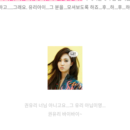
....그래요. 유리아이...그 분을...모셔보도록 하죠...후...하...후...하...
권유리
너님 아니고요...그 유리 아닙미영...
권유리 바이바이~