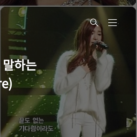
메
뉴
고 말하는
re)