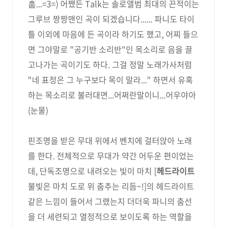
훕...=3=) 어쨌든 Talk는 솔로앨범 최대의 끈적이는
그루브 짱짱맨인 곡이 되겠습니다...... 파니도 타이
틀 이외에 마음에 든 곡이라 하기도 했고, 어찌 들으
면 그야말로 "공기반 소리반"인 목소리로 음을 끌
고나가는 곡이기도 하다. 그걸 정말 노래가사처럼
"네 표정은 그 누구보다 목이 말라..." 하면서 유혹
하는 목소리로 불러대면...어쩌란말이니...어우야아
(눈물)
핀조명을 받은 무대 위에서 벤치에 걸터앉아 노래
를 한다. 전체적으로 무대가 약간 어두운 편이었는
데, 단독조명으로 내려오는 빛이 마치 [
헤드라이트
불빛은 마치 도로 위 춤추는 리듬~!]의 헤드라이트
같은 느낌이 들어서 그랬는지 더더욱 파니의 춤선
을 더 세련되고 열정적으로 보이도록 하는 역할을