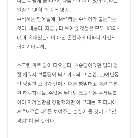
나는 이렇게 솔직하게 나를 보여주고 있어요, 라는
일종의 '명함'과 같은 영상.
수식하는 단어들에 "MY"라는 수식어가 붙는다는
것이, 새롭다. 지금부터 보여줄 것들은 모두, 00의~
00에 속해있는~ 이 아닌 온전하게 티파니 자신의
이야기이니까.
스크린 위로 달이 떠오른다. 초승달이었던 달이 점
점 채워져 보름달이 되기까지의 그 순간. 10여년동
안 평범한 소녀가 걸어온 때론 평범하고 때론 특별
한 하루하루들. 수많은 무대와 크고작은 콘서트를
이미 지겨울만큼 경험했지만 이 무대는 또 파니에
게 "새로운 나"를 보여주는 순간이 될 것이고 "첫
경험"이 될 것이다.