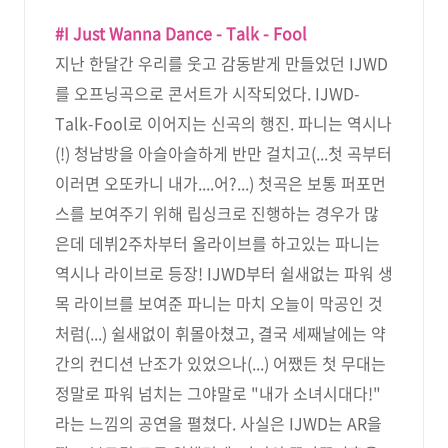
#I Just Wanna Dance - Talk - Fool
지난 한달간 우리를 웃고 감동받게 만들었던 IJWD
를 오프닝곡으로 콘서트가 시작되었다. IJWD-
Talk-Fool로 이어지는 신곡의 행진. 파니는 역시나
(!) 청남방을 아슬아슬하게 반만 걸치고(...첫 곡부터
이러면 오또카니 내가....어?...) 첫곡은 보통 퍼포먼
스를 보여주기 위해 립싱크로 진행하는 경우가 많
은데 데뷔2주차부터 올라이브를 하고있는 파니는
역시나 라이브로 등장! IJWD부터 쉴새없는 파워 생
목 라이브를 보여준 파니는 마치 오늘이 막공인 것
처럼(...) 쉴새없이 휘몰아쳤고, 결국 세째날에는 약
간의 컨디션 난조가 있었으나(...) 어쨌든 첫 무대는
정말로 파워 넘치는 그야말로 "내가 소녀시대다!"
라는 느낌의 공연을 펼쳤다. 사실은 IJWD는 AR을