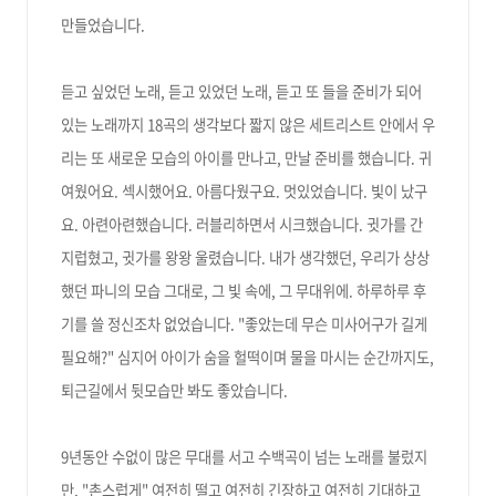
만들었습니다.
듣고 싶었던 노래, 듣고 있었던 노래, 듣고 또 들을 준비가 되어
있는 노래까지 18곡의 생각보다 짧지 않은 세트리스트 안에서 우
리는 또 새로운 모습의 아이를 만나고, 만날 준비를 했습니다. 귀
여웠어요. 섹시했어요. 아름다웠구요. 멋있었습니다. 빛이 났구
요. 아련아련했습니다. 러블리하면서 시크했습니다. 귓가를 간
지럽혔고, 귓가를 왕왕 울렸습니다. 내가 생각했던, 우리가 상상
했던 파니의 모습 그대로, 그 빛 속에, 그 무대위에. 하루하루 후
기를 쓸 정신
조차 없었습니다. "좋았는데 무슨 미사어구가 길게
필요해?" 심지어 아이가 숨을 헐떡이며 물을 마시는 순간까지
도,
퇴근길에서 뒷모습만 봐도 좋았습니다.
9년동안 수없이 많은 무대를 서고 수백곡이 넘는 노래를 불렀지
만,
"촌스럽게
"
여전히 떨고 여전히 긴장하고 여전히 기대하고