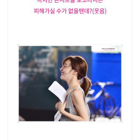
피해가실 수가 없을텐데?(웃음)