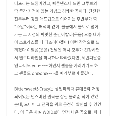
터뜨리는 느낌이었고, 빠른댄스나 느린 그루브의
딱 중간 지점에 있는 가볍고 경쾌한 곡이다. 잔잔한
전주부터 강한 애드립으로 이어지는 후반부가 딱
"주말"이라는 해석과 같이, 불금에서 불토로 넘어
가는 그 시점의 짜릿한 순간이랄까(웃음) 오늘 내가
이 스트레스를 다 터뜨려야겠어! 이런 감정으로 느
껴졌다 이말씀(웃음) 첫날엔 역시 모두가 긴장하면
서 멜로디라인을 하나하나 따라갔다면, 세번째날쯤
엔 파니도 you~~~~하면서 팬들을 가리키기도 하
고 팬들도 on&on&~~~을 따라부르며 즐겼다.
Bittersweet&Crazy는 생일파티때 휴대폰에 저장
되어있는 댄스버전 원곡을 잠깐 들려준 적이 있었
는데, 드디어 그 전곡을 귀로 온전히 확인할 수 있었
다. 이 곡은 사실 WDID보다 먼저 나온 곡으로, 파니