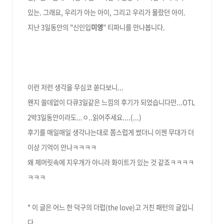
있는.
그래요, 우리가 아는 아이, 그리고 우리가 몰랐던 아이.
지난 3일동안의 "신인입
미영
" 티파니를 만나봅니다.
이런 저런 생각을 무심코 쏟다보니...
왠지 쓸데없이 다큐3일같은 느낌의 후기가 되었습니다만...OTL
2박3일동안이라도...ㅇ..읽어주세요....(...)
후기를 매일매일 생각나는대로 쫌스럽게 썼더니 이젠 무대가 더
이상 기억이 안나ㅋㅋㅋㅋ
왜 제머릿속에 지우개가 아니라 화이트가 있는 것 같죠ㅋㅋㅋㅋ
ㅋㅋㅋ
* 이 글은 어느 한 덕구의 더럽(the love)고 거친 패턴의 글입니
다.