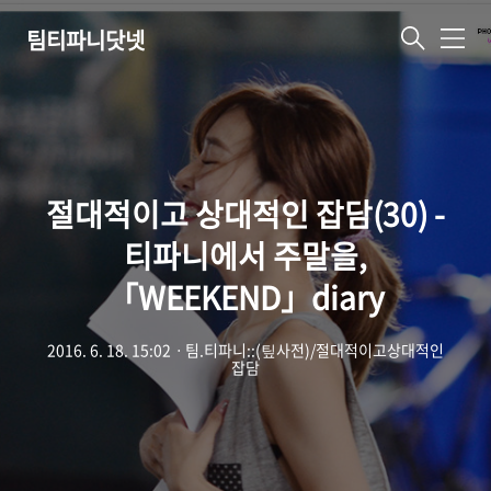
팀티파니닷넷
메
뉴
절대적이고 상대적인 잡담(30) -
티파니에서 주말을,
「WEEKEND」diary
2016. 6. 18. 15:02
ㆍ
팀.티파니::(팊사전)/절대적이고상대적인
잡담