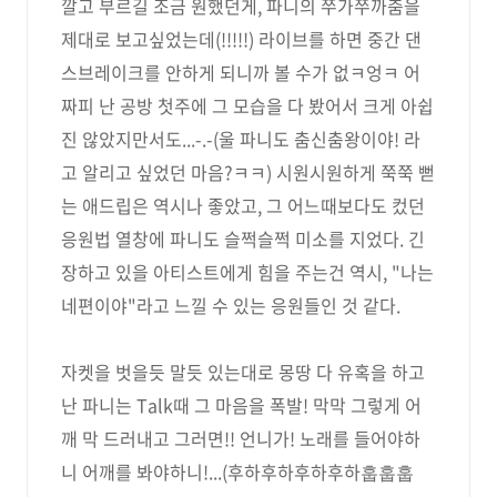
깔고 부르길 조금 원했던게, 파니의 쭈가쭈까춤을
제대로 보고싶었는데(!!!!!) 라이브를 하면 중간 댄
스브레이크를 안하게 되니까 볼 수가 없ㅋ엉ㅋ 어
짜피 난 공방 첫주에 그 모습을 다 봤어서 크게 아쉽
진 않았지만서도...-.-(울 파니도 춤신춤왕이야! 라
고 알리고 싶었던 마음?ㅋㅋ) 시원시원하게 쭉쭉 뻗
는 애드립은 역시나 좋았고, 그 어느때보다도 컸던
응원법 열창에 파니도 슬쩍슬쩍 미소를 지었다. 긴
장하고 있을 아티스트에게 힘을 주는건 역시, "나는
네편이야"라고 느낄 수 있는 응원들인 것 같다.
자켓을 벗을듯 말듯 있는대로 몽땅 다 유혹을 하고
난 파니는 Talk때 그 마음을 폭발! 막막 그렇게 어
깨 막 드러내고 그러면!! 언니가! 노래를 들어야하
니 어깨를 봐야하니!...(후하후하후하후하훕훕훕