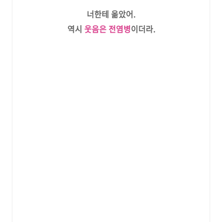
너한테 옮았어.
역시
웃음은 전염병
이더라.