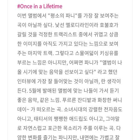
#Once in a Lifetime
이번 앨범에서 "평소의 파니"를 가장 잘 보여주는
곡이 아닐까 싶다. 낯선 멜로디라인이라 호불호가
갈릴 것을 걱정한 트랙리스트 중에서 귀엽고 상큼
한 이미지를 아직도 가지고 있다는 느낌으로 보여
주는 마지막 트랙. 그렇다고 스물여덟이 키싱유를
부르는 느낌은 아니지만, 어쩌면 파니가 "앨범이 나
올 시기에 맞는 음악을 선보이고 싶다" 라고 했던
인터뷰에 가장 잘 들어맞는 것이 아닐까, 란 생각이
든다. 5월에 발매된 앨범에 맞는 나들이 가서 듣기
좋은 음악, 같은 느낌. 푸르른 잔디밭과 화창한 써니
데이~ 가 떠오르는 곡. 소녀시대의 강렬한 전자음도
아니고, 태티서의 쨍쨍한 애드립도 아니고, 그야말
로 자연스럽고 포근한 목소리가 주를 이루는 곡. 다
양한 변화를 즐기는 파니지만, 내면에는 가볍고 잘