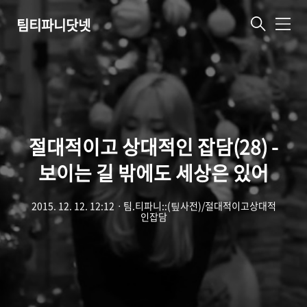
팀티파니닷넷
메
뉴
절대적이고 상대적인 잡담(28) -
보이는 길 밖에도 세상은 있어
2015. 12. 12. 12:12
ㆍ
팀.티파니::(팊사전)/절대적이고상대적
인잡담