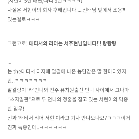
(서현이 5년 태연/파니 3년ㅋㅋㅋㅋ)
사실은 서현이의 회사 후배입니다.....선배님 앞에서 조용히
있는걸로ㅋㅋㅋ
그런고로!
태티서의 리더는 서주현님입니다!!! 탕탕탕
...
는 the태티서 티저때 얼결에 나온 농담같은 말 한마디였지
만..ㅋㅋㅋㅋㅋㅋㅋ
말괄량이 '라'언니와 전주 유치원출신 언니 사이에서 그나마
"초지일관"으로 두 언니의 정줄을 잡고 있는 서현이의 막중
한 임무!
진짜 '태티서 리더 서현'이라고 기사 안나오나요?ㅋㅋㅋ이거
진짜 특종인데..ㅋㅋㅋㅋㅋㅋ