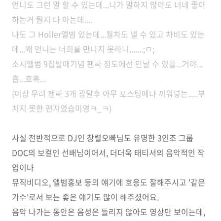
언니도 그런 말 할 수 있는데...니가 말하지 않아도 너네 좋아
하는거 뭔지 다 아는데....
나도 그 Holler앨범 있는데...월차도 낼 수 있고 차비도 있는
데...왜 언니는 너희를 만나지 못하니.......;ㅁ;
소시앨범 9집발매기념 팬싸 정도에선 만날 수 있을...거야...
흡...흐흑...
(이상 무려 팬싸 3개 광탈후 아무 포스팅에나 끼워넣는.....부
치지 못한 편지였습미영ㅋ_ㅋ)
사실 전반적으로 DJ인 창렬오빠님도 유명한 3인조 그룹
DOC의 보컬인 선배님이어서, 더더욱 태티서의 음악적인 작
업이나
뮤직비디오, 앨범홍보 등의 얘기에 호응도 잘해주시고 '같은
가수'로서 보는 좋은 얘기도 많이 해주셨어요.
음악 나가는 동안은 음성은 들리지 않아도 영상만 보이는데,