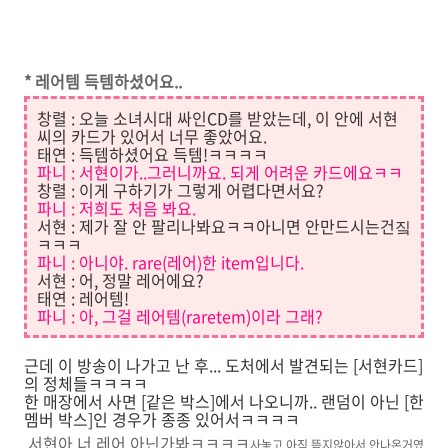
* 레어템 득템하셨어요..
창렬 : 오늘 소녀시대 싸인CD를 받았는데, 이 안에 서현
씨의 카드가 있어서 너무 좋았어요.
태연 : 득템하셨어요 득템!ㅋㅋㅋㅋ
파니 : 서현이가..그러니까요. 되게 어려운 카드에요ㅋㅋ
창렬 : 이게 구하기가 그렇게 어렵다면서요?
파니 : 저희도 처음 봐요.
서현 : 제가 잘 안 팔리나봐요ㅋㅋ아니면 안만드시는건짘
ㅋㅋㅋ
파니 : 아니야. rare(레어)한 item입니다.
서현 : 어, 정말 레어에요?
태연 : 레어템!
파니 : 아, 그걸 레어템(raretem)이라 그래?
근데 이 방송이 나가고 난 후... 도처에서 발견되는 [서현카드]
의 정체들ㅋㅋㅋㅋ
한 매장에서 사면 [같은 박스]에서 나오니까.. 랜덤이 아닌 [한
멤버 박스]인 경우가 종종 있어서ㅋㅋㅋㅋ
서현아 너 레어 아닌가봐ㅋㅋㅋㅋ
사놓고 아직 뜯지않아서 안나온거였