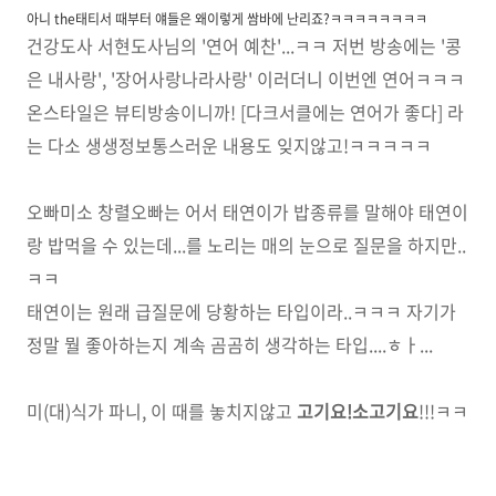
아니 the태티서 때부터 얘들은 왜이렇게 쌈바에 난리죠?ㅋㅋㅋㅋㅋㅋㅋㅋ
건강도사 서현도사님의 '연어 예찬'...ㅋㅋ 저번 방송에는 '콩
은 내사랑', '장어사랑나라사랑' 이러더니 이번엔 연어ㅋㅋㅋ
온스타일은 뷰티방송이니까! [다크서클에는 연어가 좋다] 라
는 다소 생생정보통스러운 내용도 잊지않고!ㅋㅋㅋㅋㅋ
오빠미소 창렬오빠는 어서 태연이가 밥종류를 말해야 태연이
랑 밥먹을 수 있는데...를 노리는 매의 눈으로 질문을 하지만..
ㅋㅋ
태연이는 원래 급질문에 당황하는 타입이라..ㅋㅋㅋ 자기가
정말 뭘 좋아하는지 계속 곰곰히 생각하는 타입....ㅎㅏ...
미(대)식가 파니, 이 때를 놓치지않고
고기요!소고기요
!!!ㅋㅋ