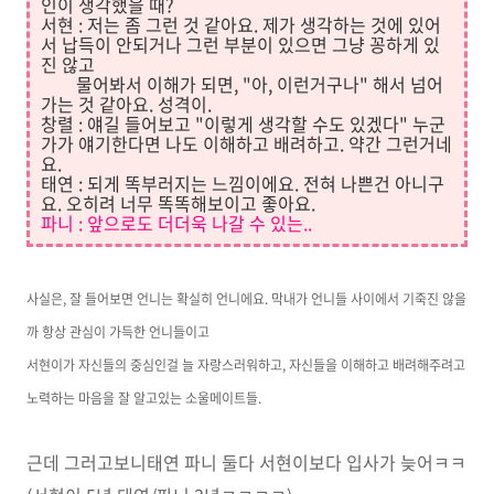
인이 생각했을 때?
서현 : 저는 좀 그런 것 같아요. 제가 생각하는 것에 있어
서 납득이 안되거나 그런 부분이 있으면 그냥 꽁하게 있
진 않고
물어봐서 이해가 되면, "아, 이런거구나" 해서 넘어
가는 것 같아요. 성격이.
창렬 : 얘길 들어보고 "이렇게 생각할 수도 있겠다" 누군
가가 얘기한다면 나도 이해하고 배려하고. 약간 그런거네
요.
태연 : 되게 똑부러지는 느낌이에요. 전혀 나쁜건 아니구
요. 오히려 너무 똑똑해보이고 좋아요.
파니 : 앞으로도 더더욱 나갈 수 있는
..
사실은, 잘 들어보면 언니는 확실히 언니에요. 막내가 언니들 사이에서 기죽진 않을
까 항상 관심이 가득한 언니들이고
서현이가 자신들의 중심인걸 늘 자랑스러워하고, 자신들을 이해하고 배려해주려고
노력하는 마음을 잘 알고있는 소울메이트들.
근데 그러고보니태연 파니 둘다 서현이보다 입사가 늦어ㅋㅋ