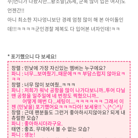
수)언니가 나왔지만...황소말(26세, 군복 많이 입은 여자)도
언젠간!!
아니 최소한 지나엉니보단 경례 엄청 많이 해 본 아이돌인
데!!!ㅋㅋㅋㅋ군인경찰 제복도 다 입어본 녀자인데!ㅋㅋ
* 포기했으니 다 보세요!
창렬 : 민낯에 가장 자신있는 멤버는 누구에요?
파니 : 너무...보여줬기..때문에ㅋㅋ 부담스럽지 않아요ㅋ
ㅋㅋ
창렬 : 너무 많이 보여줬..ㅋㅋㅋ
파니 : 저희가 워낙 공항을 많이 나가다보니까..투어 다닐
땐 공항을 일주일에 네 번정도 찍혔으니까..
어떻게 매번 다...세팅이....ㅋㅋㅋㅋㅋㅋ 그래서 이
젠 (민낯을) 포기했어요ㅋㅋㅋ다아! 보세욧!! ＼(^◇^)/
창렬 : 근데 팬분들도 그런거 좋아하시지않아요? 되게 내
츄럴한 모습?
파니 : 좋아하시더라구요.
태연 : 좋죠. 무대에서 볼 수 없는 모습?
파니 : 생눈!