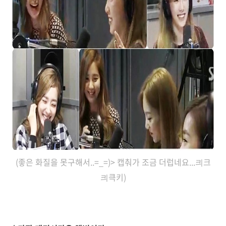
(좋은 화질을 못구해서..=_=)>
캡춰가 조금 더럽네요...킈크
킈큭키)