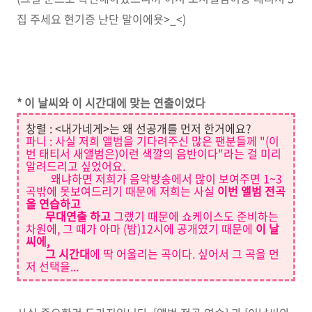
집 주세요 현기증 난단 말이에욧>_<)
* 이 날씨와 이 시간대에 맞는 연출이었다
창렬 : <내가네게>는 왜 선공개를 먼저 한거에요?
파니 : 사실 저희 앨범을 기다려주신 많은 팬분들께 "
(이
번 태티서 새앨범은)이런 색깔의 음반이다"라는 걸 미리
알려드리고 싶었어요.
왜냐하면 저희가 음악방송에서 많이 보여주면 1~3
곡밖에 못보여드리기 때문에 저희는 사실
이번 앨범 전곡
을 연습하고
무대연출 하고
그랬기 때문에 쇼케이스도 준비하는
차원에, 그 때가 아마 (밤)12
시에 공개였기 때문에
이 날
씨에,
그 시간대
에
딱 어울리는
곡이다. 싶어서 그 곡을 먼
저 선택을...