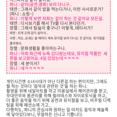
파니
: 같이(공연,영화) 보러 다니구..
태연 : 그래서 같이 밥을 먹는다거나, 이런 사사로운거?
(파니 : 쇼핑~)
파니 : 이렇게 보면 저희는
같이 하는 것 같아요 모든걸.
태연 : 다시보기를 해서 TV를 다시 본다던가.
창렬 : 그래서 팀웤이 좋구나? 이렇게..태티서가?
태연 : 되게 오래 같이 살아서...
서현 : 저는..요새는 쉴 때마다 계속 뮤지컬 보러 다니는 것 같아요. 뮤지컬을
좋아해서.
창렬 : 문화생활을 좋아하는구나.
파니 : 저희 최근에 뉴욕 갔다왔는데요, 뮤지컬 작품만 세
편을 보고왔어요. 4일 있었는데ㅋㅋㅋㅋ
창렬 : 세 분이서?
파니 : 네ㅋㅋㅋㅋㅋ
개인시간엔 소녀시대가 아닌 다른걸 하는 편이지만, 그래도
뭘 하는 것마다 '음악과 관련된 것'을 하는 파니.
촬영을 위해 네일아트를 하고 미용실에서 헤어관리를 받고,
무대안무와 몸관리를 위해 필라테스와 자이로토닉을 하고,
더 좋은 음악을 하기 위해 공연과 뮤지컬을 보고, 비주얼 디렉
팅을 위해 패션쇼에 가고..
다행히도, 파니의 관심사와 원하는 일 마저도 음악과 예술쪽
에 닿아있다보니, 무얼하든 신나고 기쁩니다.