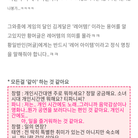
나봉가...ㅋㅋㅋㅋ
그와중에 게임의 달인 김게달은 '레어템!' 이라는 용어를 알
고있지만 황머글은 레어템의 의미를 몰라ㅋㅋ
황일반인(머글)에게는 반드시 '레어 아이템'이라고 정식 명칭
을 말해줘야 합니다..ㅋㅋ
* 모든걸 '같이' 하는 것 같아요
창렬 : 개인시간대엔 주로 뭐하세요? 정말 궁금해요. 소녀
시대 개인시간엔 뭐해요? 티파니씨?
파니 : 저는.. 개인 시간에도 노래..그러니까 음악감상이나
영화나..뭔가 공연을 보러다니는 편인 것 같아요. 개인시
간에도..
아, 일을 즐거워하는 것 같아요.
창렬 : 일의 연장?
태연 : 전 딱히 특별한 취미가 있는건 아니지만 숙소에
서...파니랑 같이 살아요.