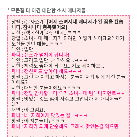
* 모든걸 다 이긴 대단한 소시 매니저들
창렬 : (문자소개)
[어제 소녀시대 매니저가 된 꿈을 꿨습
니다. 잠시나마 행복했어요]
서현 : (행복한게)아닐텐데...ㅋㅋㅋ
창렬 : 소녀시대 매니저가 되려면 어떻게 해야돼요? 제가
도전을 한번 해볼...ㅋㅋㅋ
태연 : 일단..
파니 : 센스가 넘쳐야 됩니다!
태연 : 그리고 일단...쎄야해요...ㅋㅋㅋ
서현 : 체력도 좋아야 되구요...기도 세야하고...
파니
: 정신력도 좋아야
해요
ㅋㅋㅋ
창렬 : 그걸 다 이기고 하시는 분들이 저기 밖에 계신 분들
이에요?
서현 : 대단한 분들이에요ㅋㅋㅋㅋ
파니
: 정말 감사합니다 우리 소녀시대 팀매니지먼트
ㅋㅋ
창렬 : 맛있는 것도 많이 사주고 그럽니까 저 매니저들한
테?
태연 : 아 그럼요.
파니 : 네. 저희에게 맛있는 걸...ㅋㅋㅋ
창렬 : 아 저분들이?ㅋㅋㅋ
파니 : 저희가 되게 단순해요. 그래서 맛있는걸 먹으면...