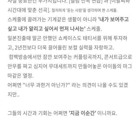
사실 중요한건 두가지입니다. [앨범 전곡 연습] 과 [이날씨와
시간대에 맞춘 선곡].
철저하게 '듣는 사람'을 생각하며 짠 스케줄.
스케줄에 끌려가는 기계같은 생활이 아니라
'내가 보여주고
싶고 내가 알리고 싶어서 먼저 나서는'
스케줄.
일본진출때 말곤 안했던 쇼케이스도 태티서를 위해 투자하
고, 2년전보다 더욱 끌어올린 보컬 실력을 자랑하고.
컴백방송에서만 잠깐 보여주는 커플링곡까지, 콘서트급으로
안무를 짜고 심지어 무대세트까지 만들어놓은 아이들의 마그
마같은 열정.
어쩌면 "너무 과한거 아닌가?" 라는 의견이 나올 수도 있겠
지만..
그들의 시간과 기회는 어쩌면
'지금 이순간'
이니까요.