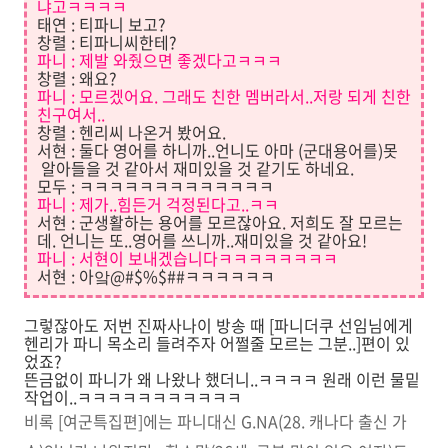
냐고ㅋㅋㅋㅋ
태연 : 티파니 보고?
창렬 : 티파니씨한테?
파니 : 제발 와줬으면 좋겠다고ㅋㅋㅋ
창렬 : 왜요?
파니 : 모르겠어요. 그래도 친한 멤버라서..저랑 되게 친한
친구여서..
창렬 : 헨리씨 나온거 봤어요.
서현 : 둘다 영어를 하니까..언니도 아마 (군대용어를)못
알아들을 것 같아서 재미있을 것 같기도 하네요.
모두 : ㅋㅋㅋㅋㅋㅋㅋㅋㅋㅋㅋㅋㅋ
파니 : 제가..힘든거 걱정된다고..ㅋㅋ
서현 : 군생활하는 용어를 모르잖아요. 저희도 잘 모르는
데. 언니는 또..영어를 쓰니까..재미있을 것 같아요!
파니 : 서현이 보내겠습니다ㅋㅋㅋㅋㅋㅋㅋㅋ
서현 : 아앜@#$%$##ㅋㅋㅋㅋㅋㅋ
그렇잖아도 저번 진짜사나이 방송 때 [파니더쿠 선임님에게
헨리가 파니 목소리 들려주자 어쩔줄 모르는 그분..]편이 있
었죠?
뜬금없이 파니가 왜 나왔나 했더니..ㅋㅋㅋㅋ 원래 이런 물밑
작업이..ㅋㅋㅋㅋㅋㅋㅋㅋㅋㅋㅋ
비록 [여군특집편]에는 파니대신 G.NA(28. 캐나다 출신 가