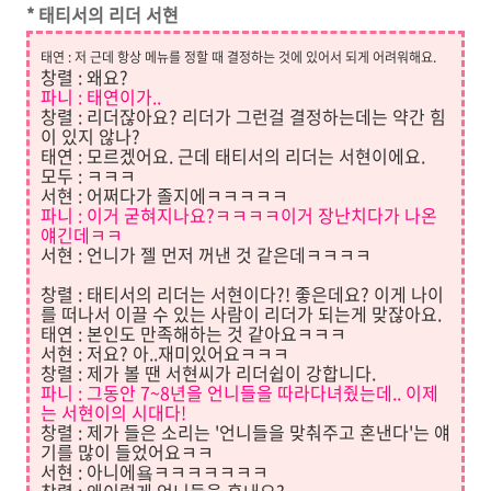
* 태티서의 리더 서현
태연 : 저 근데 항상 메뉴를 정할 때 결정하는 것에 있어서 되게 어려워해요.
창렬 : 왜요?
파니 : 태연이가..
창렬 : 리더잖아요? 리더가 그런걸 결정하는데는 약간 힘
이 있지 않나?
태연 : 모르겠어요. 근데 태티서의 리더는 서현이에요.
모두 : ㅋㅋㅋ
서현 : 어쩌다가 졸지에ㅋㅋㅋㅋㅋ
파니 : 이거 굳혀지나요?ㅋㅋㅋㅋ이거 장난치다가 나온
얘긴데ㅋㅋ
서현 : 언니가 젤 먼저 꺼낸 것 같은데ㅋㅋㅋㅋ
창렬 : 태티서의 리더는 서현이다?! 좋은데요? 이게 나이
를 떠나서 이끌 수 있는 사람이 리더가 되는게 맞잖아요.
태연 : 본인도 만족해하는 것 같아요ㅋㅋㅋ
서현 : 저요? 아..재미있어요ㅋㅋㅋ
창렬 : 제가 볼 땐 서현씨가 리더쉽이 강합니다.
파니
: 그동안 7~8년을 언니들을 따라다녀줬는데.. 이제
는 서현이의 시대다!
창렬 : 제가 들은 소리는 '언니들을 맞춰주고 혼낸다'는 얘
기를 많이 들었어요ㅋㅋ
서현 : 아니에욬ㅋㅋㅋㅋㅋㅋㅋ