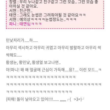
창렬 : 우리 누나같고 친구같고 그런 모습.. 그런 모습 좋
아하실 것 같아요.
서현 : 친근한..
태연 : 그래도 눈썹은 그려줘야될 것 같아요ㅋㅋ
서현 : 예의상ㅋㅋㅋㅋ눈썹정도는..ㅋㅋㅋ
파니 : 태연잌ㅋㅋㅋ
민낯저리가.....하.....
아무리 섹시하고 아무리 귀엽고 아무리 발랄하고 아무리 싹
싹해도.....
황생눈, 황민낯, 황생얼 보고나면..
야!파니! 왜 왜 얼굴에 근심이 가득해....응?.... 이런 모드...ㅋ
ㅋㅋㅋㅋㅋㅋㅋㅋㅋㅋㅋㅋㅋㅋㅋㅋㅋㅋㅋ
ㅋㅋㅋㅋㅋㅋㅋㅋㅋㅋㅋㅋㅋㅋㅋㅋㅋㅋㅋㅋㅋㅋㅋㅋㅋㅋ
ㅋㅋㅋㅋㅋㅋㅋㅋㅋㅋㅋㅋㅋㅋㅋㅋㅋㅋ
(피해! 돌이 날아오고 있어!!!!...... ,,,,,,┌( >3<)┘