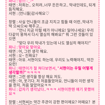
파니
: 앙!!! -_-^
태연 : 저희는.. 오히려..너무 든든하고.. 막내인데도, 되게
듬직해요.
서현 : (언니들)감사해요♡
창렬 : 사실 언니들이 조금 지치고 힘들 때 이런..막내가
딱 으쌰으쌰 해주고...
"언니 지금 이럴 때가 아니에요! 일어나세요! 우리
다같이 뭉쳐서 다시 열심히 해봐요!" 뭐 그런 것들이 있
으면
"맞다 우리 막내가 있는데 나도 열심히 해야지!"
파니
: 맞아요 맞아요.
태연 : 어, 그런 생각 해요.
서현 : 오~ 진짜요?
태연 : 아유. 서현이도 하는데. 우리도 노력해야지.. 약간
요런!
파니 : 태연이가 절 쳐다보면서, "
서현이는
우릴 어떻게
생각할까?
"ㅋㅋㅋㅋ
태연 : 그런 생각을 항상 해요 저도.
서현 : 아, 웃기다. 저 처음들었어요. 언니들이 이런 생각
을 한지. 처음 알았어요ㅋㅋ
파니 : 갑자기 생각났다..ㅋㅋㅋ 서현이한텐 얘기 못했어
요ㅋ
창렬 : 서현씨는 약간 주관이 강한 편이에요? 어때요? 본