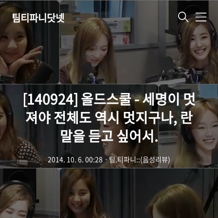
팀티파니닷넷
메
뉴
[140924] 올드스쿨 - 세명이 멋
져야 전체도 역시 멋지구나, 란
말을 듣고 싶어서.
2014. 10. 6. 00:28
ㆍ
팀.티파니::(음성리뷰)