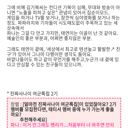
그에 비해 김기복씨는 컨디션 기복이 심해, 무대와 방송이 아
니면 "노출을 피하고 싶은" 관념이 있어서 집순이모드.
게임을 하거나 TV를 보거나, 잠깐씩 심야영화를 보거나 하는
정도. 파파라치와 기자들이 시도때도없이 주목하고 있는 세
상속에서
파니는 그걸 다 안고 가지만, 태연이는 이골이 난 것 같아요.
예술인의 좋은 부분과, 어쩌면 좋지않은 부분.
그래도 태연이 곁에, '세상에서 최고로 텐션높고 활발한↗ 친
구'가 있어서 그나마 다행이란 생각도 들어요.
바깥나들이도 하고 같이 무언가를 해주고,누군가 내 곁에 있
다고 안심할 수 있는 친구들이 있으니까.
* 진짜사나이 여군특집 2기
창렬 :
[얼마전 진짜사나이 여군특집]이 있었잖아요? 2기
멤버를 모집한다면, 태티서 멤버 중에 누가 가는게 좋을
까요?
추천해주세요]
파니 : 이거 안그래도 헨리가....처음부터 너 와주면 안되