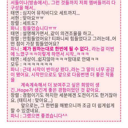
서들이나(방송에서).. 그런 것들까지 저희 멤버들끼리 다
구
성을 해서..
태연 : 심지어 뮤직비디오 세트까지...
서현 : 맞아요ㅠㅠ
창렬 : 세트도?
파니
: 힘들었
습니다ㅠㅠ
태연 : 설명해가면서..같이 의견조율을 하고..
창렬 : 안힘들었어요? 티파니씨 힘들었다고 그러는데..어
떤 점이 가장 힘들었어요?
파니 :
제가 원하는대로 한번에 될 수 없다
.. 라는걸 이번
에 느꼈구ㅋㅋ이렇게 하면서 시작..ㅋㅋㅋ
태연 : 세상이..쉽지않아ㅋㅋㅋ맘대로 안돼ㅋㅋ
모두 : ㅋㅋㅋㅋㅋㅋㅋ
파니 : 근데 시작이 반이상 왔다..라는 그 말이 너무 공감
이 됐어요. 시작만으로도 앞으로 다음번엔 더 좋은 작품
을
계속계속해서 더 보여주고 싶은 희망이 생
긴..Hope가 생긴게 좋은 경험이었던 것 같아요.
창렬 : 경험이기도 하지만 세분에겐 도전이기도 한거잖아
요. (태티서 : 맞아요...)
앞으로는, 그 한번을 해봤으니까 조금 더 쉽게쉽게
할 수 있겠네요.
파니
: 그랬으면 좋겠습니다^^