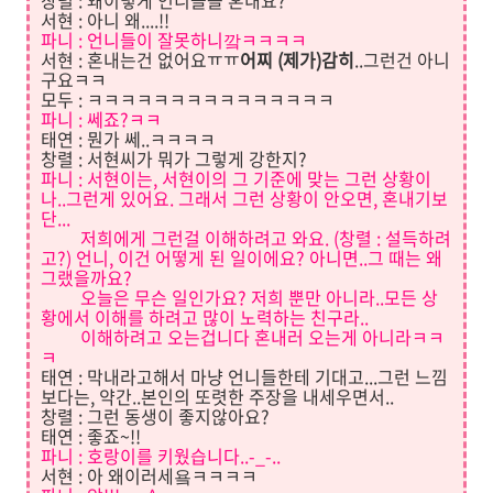
창렬 : 왜이렇게 언니들을 혼내요?
서현 : 아니 왜....!!
파니
: 언니들이 잘못하니깤ㅋㅋㅋㅋ
서현 : 혼내는건 없어요ㅠㅠ
어찌 (제가)감히
..그런건 아니
구요ㅋㅋ
모두 : ㅋㅋㅋㅋㅋㅋㅋㅋㅋㅋㅋㅋㅋㅋㅋ
파니
: 쎄죠?ㅋㅋ
태연 : 뭔가 쎄..ㅋㅋㅋㅋ
창렬 : 서현씨가 뭐가 그렇게 강한지?
파니 : 서현이는, 서현이의 그 기준에 맞는 그런 상황이
나..그런게 있어요. 그래서 그런 상황이 안오면, 혼내기보
단...
저희에게 그런걸 이해하려고 와요. (창렬 : 설득하려
고?) 언니, 이건 어떻게 된 일이에요? 아니면..그 때
는 왜
그랬을까요?
오늘은 무슨 일인가요? 저희 뿐만 아니라..모든 상
황에서 이해를 하려고 많이 노력하는 친구라..
이해하려고 오는겁니다 혼내러 오는게 아니라ㅋㅋ
ㅋ
태연 : 막내라고해서 마냥 언니들한테 기대고...그런 느낌
보다는, 약간..본인의 또렷한 주장을 내세우면서..
창렬 : 그런 동생이 좋지않아요?
태연 : 좋죠~!!
파니
: 호랑이를 키웠습니다..-_-..
서현 : 아 왜이러세욬ㅋㅋㅋㅋ