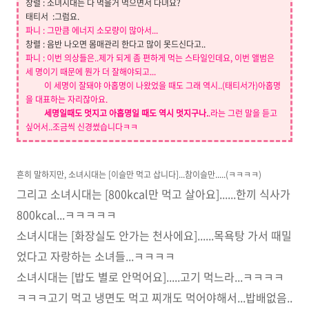
창렬 : 소녀시대는 다 먹을거 먹으면서 다녀요?
태티서 :그럼요.
파니
: 그만큼 에너지
소모량
이 많아서...
창렬 : 음반 나오면 몸매관리 한다고 많이 못드신다고..
파니 : 이번 의상들은..제가 되게 좀 편하게 먹는 스타일인데요, 이번 앨범은
세 명이기 때문에 뭔가 더 잘해야되고
...
이 세명이 잘돼야 아홉명이 나왔었을 때도 그래 역시..(태티서가)아홉명
을 대표하는 자리잖아요.
세명일때도 멋지고 아홉명일 때도 역시 멋지구나.
.라는 그런 말을 듣고
싶어서..조금씩 신경썼습니다ㅋㅋ
흔히 말하지만, 소녀시대는 [이슬만 먹고 삽니다]...참이슬만.....(ㅋㅋㅋㅋ)
그리고 소녀시대는 [800kcal만 먹고 살아요]......한끼 식사가
800kcal...ㅋㅋㅋㅋㅋ
소녀시대는 [화장실도 안가는 천사에요]......목욕탕 가서 때밀
었다고 자랑하는 소녀들...ㅋㅋㅋㅋ
소녀시대는 [밥도 별로 안먹어요].....고기 먹느라...ㅋㅋㅋㅋ
ㅋㅋㅋ고기 먹고 냉면도 먹고 찌개도 먹어야해서...밥배없음..