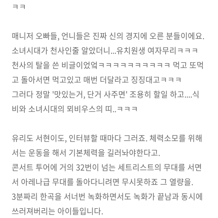
ㅋㅋ
매니저 오빠들, 언니들은 진짜 신의 경지에 오른 분들이에요.
소녀시대가 천사인줄 알았더니...유치원생 여자무리ㅋㅋㅋ
천사의 탈을 쓴 비글이었엌ㅋㅋㅋㅋㅋㅋㅋㅋㅋㅋ 먹고 또먹
고 돌아서면 먹고있고 매번 더달라고 징징대고ㅋㅋㅋ
그러다 정말 '맛있는거, 단거 사주면' 조용히 할일 하고....식
비와 소녀시대의 뫼비우스의 띠..ㅋㅋㅋ
유리도 서현이도, 인터뷰할 때마다 그러죠. 체력소모를 위해
서는 운동을 해서 기본체력을 길러놔야한다고.
콘서트 투어에 거의 32번이 넘는 세트리스트의 무대를 서면
서 아레나급 무대를 돌아다니려면 무시못하죠 그 열량을.
3분짜리 한곡을 서너번 녹화하면서도 녹화가 끝남과 동시에
쓰러져버리는 아이들입니다.