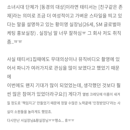
소녀시대 단체가 [동경의 대상]이라면 태티서는 [친구같은 존
재]라는 의미로 조금 더 여성적이고 가벼운 스타일을 띄고 있
다는 말을 설명하고 있는 황미영 실장님(26세, SM 글로벌마
케팅 홍보실장) . 실장님 말 너무 잘하심ㅠ 그 회사 저도 취직
좀..ㅠㅠ
사실 태티서1집때에도 무대의상이나 뮤직비디오 촬영에 있
어서 파니가 여러가지로 관심을 많이 보였다고 했었기 때문
에
이번에도 왠지 기대가 많이 되었었는데, 생각했던 것보다 훨
씬 많은 참여가 있었더라구요(!) 게다가
앨범 크레딧에 이름이 새겨
질 정도로 '책임지고' 만들었기 때문에 정말 수많은 노력끝에 '인정받았다'라는 사
실이
소원들을 놀라게도 했었죠.
다시만난 서실장님&황실장님ㅠㅠ행쇼... 휴ㅠㅠ