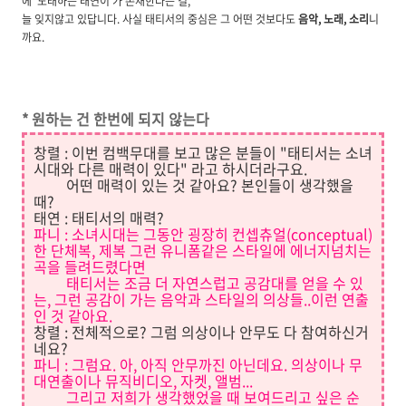
에 '노래하는 태연이'가 존재한다는 걸,
늘 잊지않고 있답니다. 사실 태티서의 중심은 그 어떤 것보다도
음악, 노래, 소리
니
까요.
* 원하는 건 한번에 되지 않는다
창렬 : 이번 컴백무대를 보고 많은 분들이 "태티서는 소녀
시대와 다른 매력이 있다" 라고 하시더라구요.
어떤 매력이 있는 것 같아요? 본인들이 생각했을
때?
태연 : 태티서의 매력?
파니 : 소녀시대는 그동안 굉장히 컨셉츄얼(conceptual)
한 단체복, 제복 그런 유니폼같은 스타일에 에너지넘치는
곡을 들려드렸다면
태티서는 조금 더 자연스럽고 공감대를 얻을 수 있
는, 그런 공감이 가는 음악과 스타일의 의상들..이런 연출
인 것 같아요.
창렬 : 전체적으로? 그럼 의상이나 안무도 다 참여하신거
네요?
파니 : 그럼요. 아, 아직 안무까진 아닌데요. 의상이나 무
대연출이나 뮤직비디오, 자켓, 앨범...
그리고 저희가 생각했었을 때 보여드리고 싶은 순