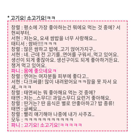
* 고기요! 소고기요!ㅋㅋ
창렬 : 평소에 가장 좋아하는건 뭐에요 먹는 것 중에? 서
현씨부터.
서현 : 저는요, 요새 쌈밥을 너무 사랑해요...
태티서 : 쌈바!!!!ㅋㅋㅋ
창렬 : 많은 쌈하고 밥에..고기 얹어가지구..
서현 : 네. 근데 전 고기를..연어를 구워서..먹고 있어요.
생선이 되게 좋잖아요. 생선구이도 되게 좋아하거든요.
챙겨 먹고 있어요.
파니
: 몸에 좋으네요ㅋ
창렬 : 연어는 여자분들 피부에 좋다고..
서현 : 다크써클! 많이 내려왔어요ㅋㅋ잠을 못 자서 요
새..ㅋㅋㅋ
창렬 : 태연씨는 뭐 좋아해요 먹는 것 중에?
태연 : 저는...스무디! 과일스무디 요런거 좋아해요.
창렬 : 딴거는? 딴 음식은 별로 안좋아하고? 밥 종류!
태연 : 글쎄요...
창렬 : 빨리 얘기해야 나중에 내가 사주죠..
모두 : ㅋㅋㅋㅋㅋㅋㅋㅋㅋㅋㅋ
파니 : 고기요! 소고기요!ㅋㅋㅋㅋㅋ