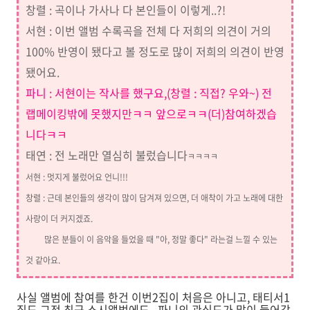
창렬 : 곡이나 가사나 다 본인들이 이렇게..?!
서현 : 이번 앨범 수록곡을 전체 다 저희의 의견이 거의
100% 반영이 됐다고 볼 정도로 많이 저희의 의견이 반영
됐어요.
파니 : 서현이는 작사를 했구요,(창렬 : 직접? 우와~) 전
랩메이킹밖에 못했지만ㅋㅋ 앞으로ㅋㅋ(더)
참여하겠습
니다ㅋㅋ
태연 : 전 노래만 열심히 불렀습니다
ㅋㅋㅋㅋ
서현 : 멋지게 불렀어요 언니!!!
창렬 : 근데 본인들의 생각이 많이 담겨져 있으면, 더 애착이 가고 노래에 대한
사랑이 더 커지겠죠.
많은 분들이 이 음악을 들었을 때 "아, 정말 좋다" 라는걸 느낄 수 있는
것 같아요.
사실 앨범에 참여를 한건 이번2집이 처음은 아니고, 태티서1
집도 그전 최근 소시앨범에도.. 파니의 관심도가 많이 들어갔