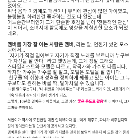
었어요.
워낙 음악 이외에도 패션이나 뷰티에 관심이 많던 아이였고,
블링블링 화려한걸 좋아하는 것도 다 알았는데
어느순간부터인가 그게 단순한 호감을 넘어 '전문적인 관심'
이 되어서, 소녀시대 활동에도 영향을 끼칠만한 요소가 되었
네요.
멤버를 가장 잘 아는 사람은 멤버
, 라는 말. 언젠가 썼던 포스
팅에서...
"자기가 직접 입어보고 자기가 직접 노래를 부르니까 누구보
다 자신을 잘 안다" 라고 했었는데, 그게 정말 그래요.
스타일리스트와 모델은 다르고, 작곡가와 가수도 다릅니다.
하지만 가수는 가수를 잘 알고, 모델은 모델을 잘 압니다.
'친구들'의 취향과 성격을 정확하게 꿰뚫고 있는 아이는 그 누
구보다도 원하는 바를 딱, 알아차릴 수 있습니다.
'나를 알아주는구나', '내 취향을 이해해주는구나' 라는걸 느끼게 되면, 서로에게 더
더욱 믿음과 감사의 마음이 생기게 되죠.
그렇게, 10년을 걸어온 아이들이고, 그걸 가장 '
좋은 용도로 활용
'한 아이여서, 그저
고마울 뿐이에요.
서현이가 작사에 도전한걸 매번 인터뷰마다 돋보이게 해주고, 파니가 비주얼디렉
팅에 참여했다는걸 만천하에 공개하고 있지만,
멤버들은 설마 태연이가 참여를 하지않은 것처럼 보일까 싶은지
이 모든 것의 중심