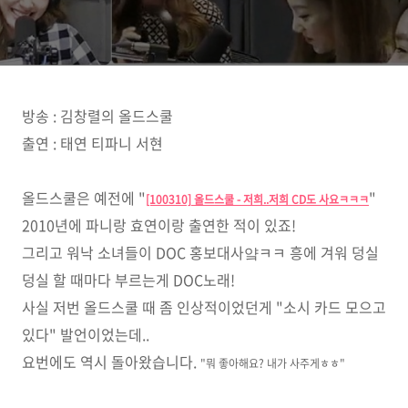
방송 : 김창렬의 올드스쿨
출연 : 태연 티파니 서현
올드스쿨은 예전에 "
"
[100310] 올드스쿨 - 저희..저희 CD도 사요ㅋㅋㅋ
2010년에 파니랑 효연이랑 출연한 적이 있죠!
그리고 워낙 소녀들이 DOC 홍보대사얔ㅋㅋ 흥에 겨워 덩실
덩실 할 때마다 부르는게 DOC노래!
사실 저번 올드스쿨 때 좀 인상적이었던게 "소시 카드 모으고
있다" 발언이었는데..
요번에도 역시 돌아왔습니다.
"뭐 좋아해요? 내가 사주게ㅎㅎ
"