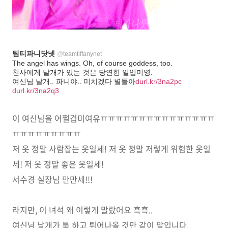
팀티파니닷넷
@
teamtiffanynet
The angel has wings. Oh, of course goddess, too.
천사에게 날개가 있는 것은 당연한 일입미영.
여신님 날개.. 파니야.. 미치겠다 별들아
durl.kr/3na2pc
durl.kr/3na2q3
이 여신님을 어쩔겁미여유ㅠㅠㅠㅠㅠㅠㅠㅠㅠㅠㅠㅠㅠㅠㅠ
ㅠㅠㅠㅠㅠㅠㅠㅠㅠ
저 옷 정말 사람잡는 옷일세! 저 옷 정말 저렇게 위험한 옷일
세! 저 옷 정말 좋은 옷일세!
서수경 실장님 만만세!!!
라지만, 이 녀석 왜 이렇게 말랐어요 흑흑..
여신님 날개가 툭 하고 튀어나올 것만 같이 말입니다.