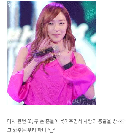
다시 한번 또, 두 손 흔들어 웃어주면서 사랑의 총알을 빵~하
고 쏴주는 우리 파니 ^_^